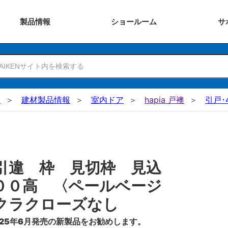
製品
情報
ショー
ルーム
サ
N
建材製品情報
室内ドア
hapia 戸襖
引戸･
引違 枠 見切枠 見込
００高 〈ペールベージ
クラクローズなし
25年6月発売の新製品をお勧めします。