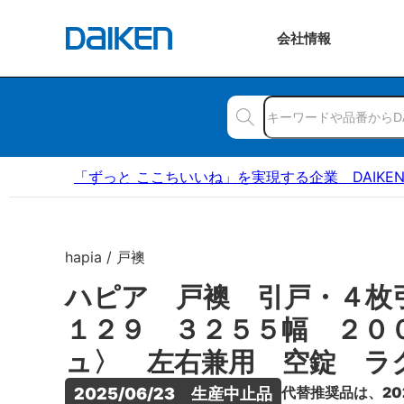
会社
情報
「ずっと ここちいいね」を実現する企業 DAIKE
hapia / 戸襖
ハピア 戸襖 引戸・４枚
１２９ ３２５５幅 ２０
ュ〉 左右兼用 空錠 ラ
代替推奨品は、20
2025/06/23　生産中止品