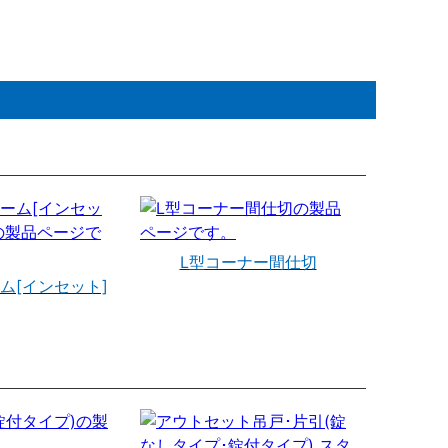
L型コーナー間仕切
ム[インセット]