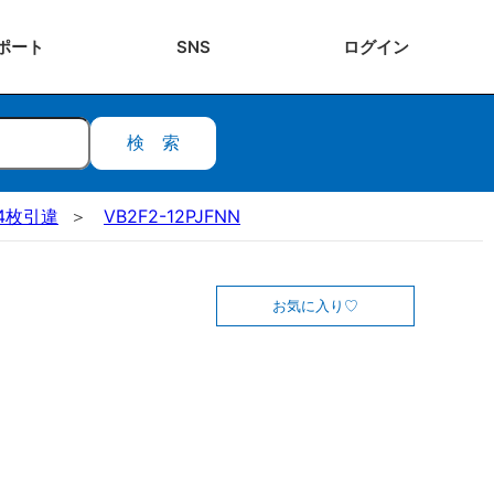
ポート
SNS
ログ
イン
検索
4枚引違
VB2F2-12PJFNN
お気に入り