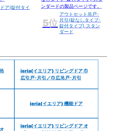
ドア(錠付タイ
アウトセット吊戸･
片引(錠なしタイプ･
錠付タイプ) スタン
ダード
 吊
ieria(イエリア) リビングドア 巾
広引戸･片引／巾広吊戸･片引
ieria(イエリア) 機能ドア
ieria(イエリア) リビングドア オ
 オ