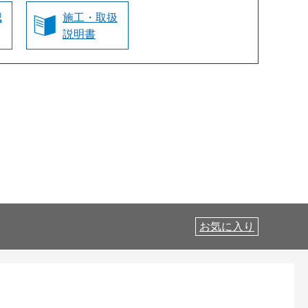
認
施工・取扱
説明書
お気に入り