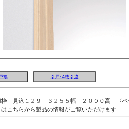
 戸襖
引戸･4枚引違
切枠 見込１２９ ３２５５幅 ２０００高 〈ペ
方はこちらから製品の情報がご覧いただけます