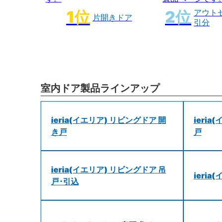
アウト
片開きドア
引分
室内ドア製品ラインアップ
ieria(イエリア) リビングドア 開
ieri
き戸
戸
ieria(イエリア) リビングドア 吊
ieri
戸･引込