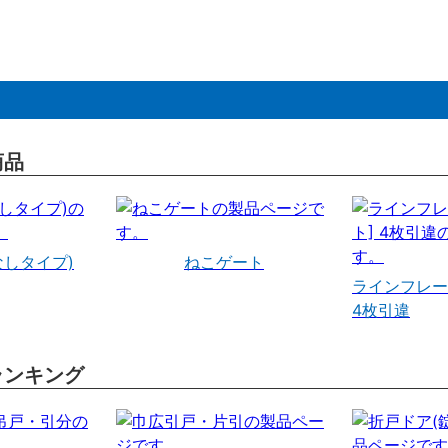
商品
なしタイプ)
ねこゲート
ラインフレー
4枚引違
ランキング