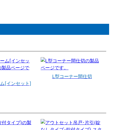
L型コーナー間仕切
ム[インセット]