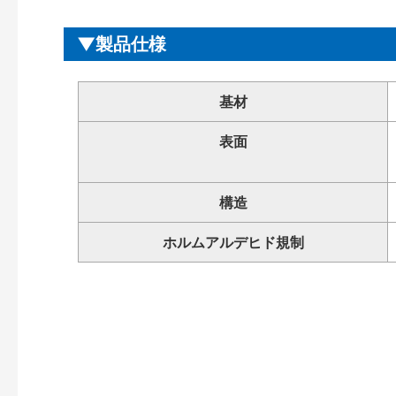
製品仕様
基材
表面
構造
ホルムアルデヒド規制