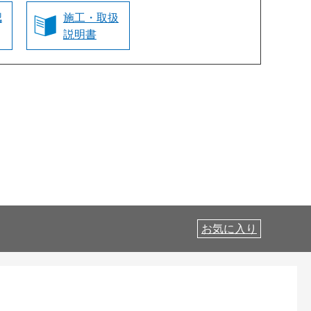
認
施工・取扱
説明書
お気に入り