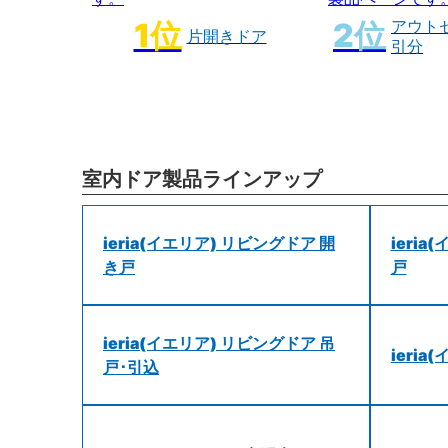
アウト
片開きドア
引分
室内ドア製品ラインアップ
ieria(イエリア) リビングドア 開
ieri
き戸
戸
ieria(イエリア) リビングドア 吊
ieri
戸･引込