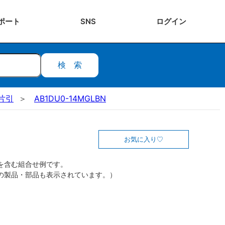
ポート
SNS
ログ
イン
検索
片引
AB1DU0-14MGLBN
お気に入り
を含む組合せ例です。
の製品・部品も表示されています。）