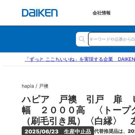
会社
情報
「ずっと ここちいいね」を実現する企業 DAIKE
hapia / 戸襖
ハピア 戸襖 引戸 扉 
幅 ２０００高 〈トープ
（刷毛引き風）〈白縁〉 
代替推奨品は、20
2025/06/23　生産中止品