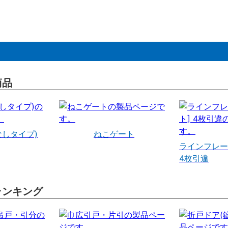
商品
なしタイプ)
ねこゲート
ラインフレー
4枚引違
ランキング