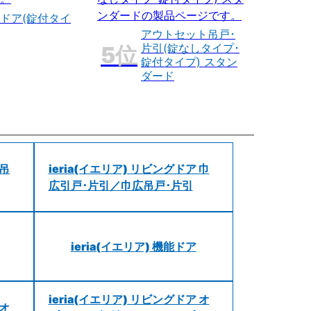
ドア(錠付タイ
アウトセット吊戸･
片引(錠なしタイプ･
錠付タイプ) スタン
ダード
 吊
ieria(イエリア) リビングドア 巾
広引戸･片引／巾広吊戸･片引
ieria(イエリア) 機能ドア
ieria(イエリア) リビングドア オ
 オ