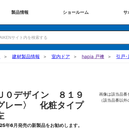
製品
情報
ショー
ルーム
サ
N
建材製品情報
室内ドア
hapia 戸襖
引戸･
Ｕ０デザイン ８１９
画像は該当品番
（該当品番以外
グレー〉 化粧タイプ
左
25年6月発売の新製品をお勧めします。