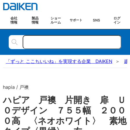
会社
製品
ショー
ログ
SNS
サポート
情報
情報
ルーム
イン
「ずっと ここちいいね」を実現する企業 DAIKEN
建
hapia / 戸襖
ハピア 戸襖 片開き 扉 Ｕ
０デザイン ７５５幅 ２００
０高 〈ネオホワイト〉 素地