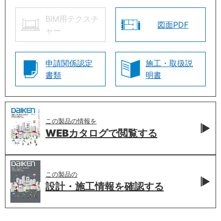
BIM用テクスチ
図面PDF
ャー
申請関係認定
施工・取扱説
書類
明書
この製品の情報を
WEBカタログで
閲覧する
この製品の
設計・施工情報を
確認する