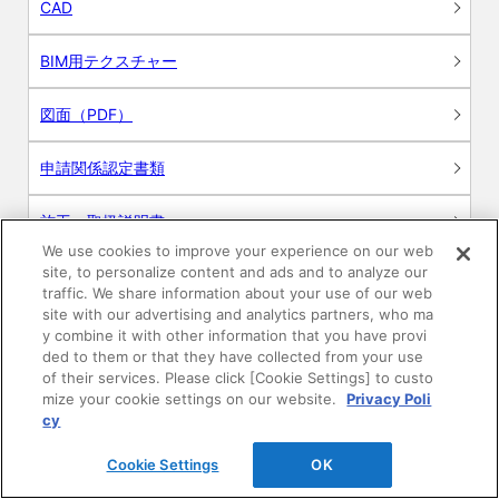
CAD
BIM用テクスチャー
図面（PDF）
申請関係認定書類
施工・取扱説明書
We use cookies to improve your experience on our web
site, to personalize content and ads and to analyze our
動画
traffic. We share information about your use of our web
site with our advertising and analytics partners, who ma
シミュレーションツール
y combine it with other information that you have provi
ded to them or that they have collected from your use
24時間換気システム〈エアスマート〉
of their services. Please click [Cookie Settings] to custo
簡易設計見積ソフト
mize your cookie settings on our website.
Privacy Poli
cy
R&Dセンター環境測定・分析サービス
Cookie Settings
OK
商品マスター申し込み