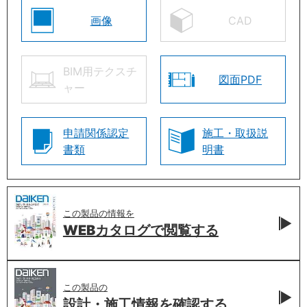
画像
CAD
BIM用テクスチ
図面PDF
ャー
申請関係認定
施工・取扱説
書類
明書
この製品の情報を
WEBカタログで
閲覧する
この製品の
設計・施工情報を
確認する