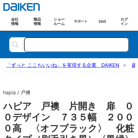
会社
製品
ショー
ログ
SNS
サポート
情報
情報
ルーム
イン
「ずっと ここちいいね」を実現する企業 DAIKEN
建
hapia / 戸襖
ハピア 戸襖 片開き 扉 ０
０デザイン ７３５幅 ２００
０高 〈オフブラック〉 化粧