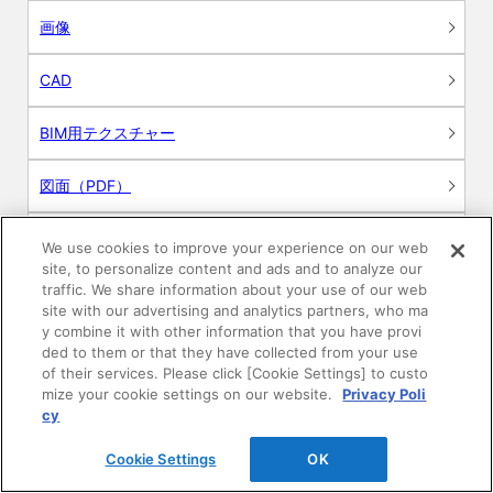
画像
CAD
BIM用テクスチャー
図面（PDF）
申請関係認定書類
We use cookies to improve your experience on our web
site, to personalize content and ads and to analyze our
traffic. We share information about your use of our web
施工・取扱説明書
site with our advertising and analytics partners, who ma
y combine it with other information that you have provi
動画
ded to them or that they have collected from your use
of their services. Please click [Cookie Settings] to custo
mize your cookie settings on our website.
Privacy Poli
シミュレーションツール
cy
24時間換気システム〈エアスマート〉
簡易設計見積ソフト
Cookie Settings
OK