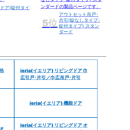
ドア(錠付タイ
アウトセット吊戸･
片引(錠なしタイプ･
錠付タイプ) スタン
ダード
 吊
ieria(イエリア) リビングドア 巾
広引戸･片引／巾広吊戸･片引
ieria(イエリア) 機能ドア
ieria(イエリア) リビングドア オ
 オ