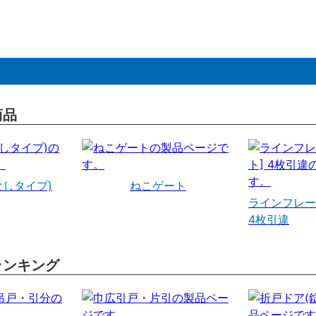
商品
なしタイプ)
ねこゲート
ラインフレー
4枚引違
ランキング