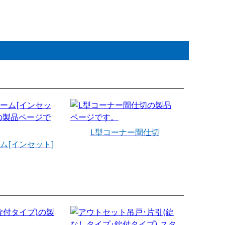
L型コーナー間仕切
ム[インセット]