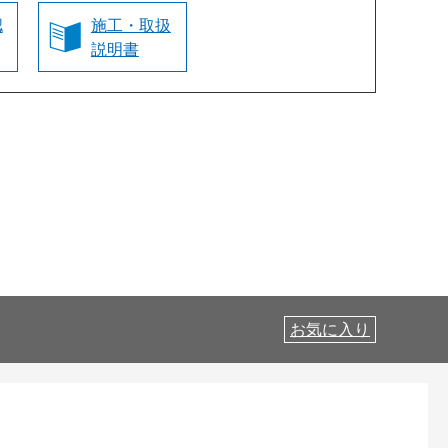
認
施工・取扱
説明書
お気に入り