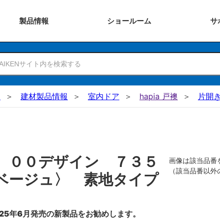
製品
情報
ショー
ルーム
サ
N
建材製品情報
室内ドア
hapia 戸襖
片開
 ００デザイン ７３５
画像は該当品番
（該当品番以外
ベージュ〉 素地タイプ
25年6月発売の新製品をお勧めします。