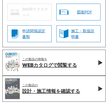
BIM用テクスチ
図面PDF
ャー
申請関係認定
施工・取扱説
書類
明書
この製品の情報を
WEBカタログで
閲覧する
この製品の
設計・施工情報を
確認する