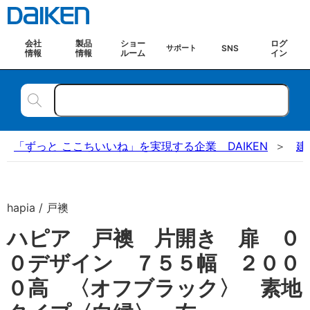
会社
製品
ショー
ログ
SNS
サポート
情報
情報
ルーム
イン
「ずっと ここちいいね」を実現する企業 DAIKEN
建
hapia / 戸襖
ハピア 戸襖 片開き 扉 ０
０デザイン ７５５幅 ２００
０高 〈オフブラック〉 素地