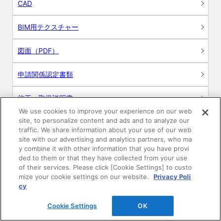
CAD
BIM用テクスチャー
図面（PDF）
申請関係認定書類
施工・取扱説明書
We use cookies to improve your experience on our web
site, to personalize content and ads and to analyze our
動画
traffic. We share information about your use of our web
site with our advertising and analytics partners, who ma
シミュレーションツール
y combine it with other information that you have provi
ded to them or that they have collected from your use
24時間換気システム〈エアスマート〉
of their services. Please click [Cookie Settings] to custo
簡易設計見積ソフト
mize your cookie settings on our website.
Privacy Poli
cy
R&Dセンター環境測定・分析サービス
Cookie Settings
OK
商品マスター申し込み