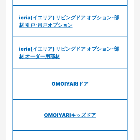
ieria(イエリア) リビングドア オプション･部
材 引戸･吊戸オプション
ieria(イエリア) リビングドア オプション･部
材 オーダー用部材
OMOIYARIドア
OMOIYARIキッズドア