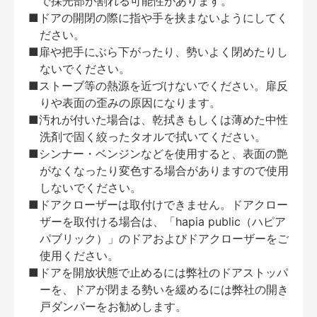
で採光部が割れる可能性があります。
■ドアの開閉の際に指や手を挟まないようにしてく
ださい。
■扉や把手にぶら下がったり、勢いよく閉めたりし
ないでください。
■ストーブ等の熱源を近づけないでください。扉反
りや表面の歪みの原因になります。
■汚れが付いた場合は、乾拭きもしくは薄めた中性
洗剤で固く絞ったタオルで拭いてください。
■シンナー・ベンジンなどを使用すると、表面の艶
がなくなったり変色する場合がありますので使用
しないでください。
■ドアクローザーは取付けできません。ドアクロー
ザーを取付ける場合は、「hapia public（ハピア
パブリック）」のドアおよびドアクローザーをご
使用ください。
■ドアを開放状態で止めるには弊社のドアストッパ
ーを、ドアが閉まる勢いを緩めるには弊社の開き
戸ダンパーをお勧めします。