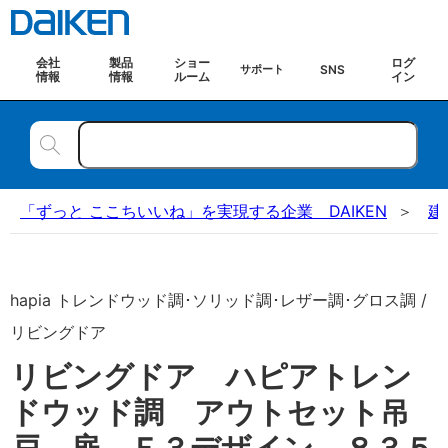
会社
製品
ショー
ログ
SNS
サポート
情報
情報
ルーム
イン
「ずっと ここちいいね」を実現する企業 DAIKEN
建
hapia トレンドウッド調･ソリッド調･レザー調･グロス調 /
リビングドア
リビングドア ハピアトレン
ドウッド調 アウトセット吊