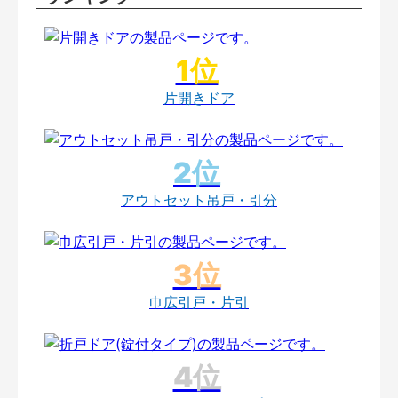
片開きドア
アウトセット吊戸・引分
巾広引戸・片引