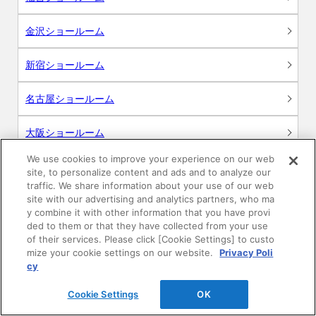
金沢ショールーム
新宿ショールーム
名古屋ショールーム
大阪ショールーム
We use cookies to improve your experience on our web
広島ショールーム
site, to personalize content and ads and to analyze our
traffic. We share information about your use of our web
site with our advertising and analytics partners, who ma
高松ショールーム
y combine it with other information that you have provi
ded to them or that they have collected from your use
福岡ショールーム
of their services. Please click [Cookie Settings] to custo
mize your cookie settings on our website.
Privacy Poli
cy
Cookie Settings
OK
サポート