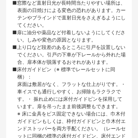
■窓際など直射日光が長時間当たりやすい場所は、
表面の日焼けによる変色の恐れがあります。カー
テンやブラインドで直射日光をさえぎるようにし
てください。
■扉に油分や薬品など付着しないようにしてくださ
い。しみや変色の原因となります。
■上り口など段差のあるところに引戸を設置しない
でください。引戸の下車が下レールから外れた場
合、扉本体が脱落するおそれがあります。
■床付ガイドピン（※ 標準でレールセットに同
梱）：
床面は敷居がなく、フラットな仕上がりです。・
車イスでも通行しやすく、お掃除もラクラクで
す。・ 振れ止めには床付ガイドピンを採用して
います。扉を吊ったまま前後調整もできます。
※ 床に金具をビス固定できない場合には、巾木付
ガイドピンもしくは、枠付ガイドピンと巾木付エ
ンドストッパーを両方手配ください。（レールセ
ットに同梱の標準の床付ガイドピン、床付エンド