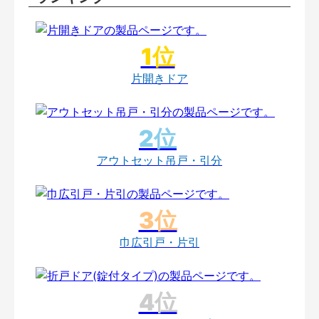
片開きドア
アウトセット吊戸・引分
巾広引戸・片引