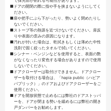
で採光部が割れる可能性があります。
■ドアの開閉の際に指や手を挟まないようにしてく
ださい。
■扉や把手にぶら下がったり、勢いよく閉めたりし
ないでください。
■ストーブ等の熱源を近づけないでください。扉反
りや表面の歪みの原因になります。
■汚れが付いた場合は、乾拭きもしくは薄めた中性
洗剤で固く絞ったタオルで拭いてください。
■シンナー・ベンジンなどを使用すると、表面の艶
がなくなったり変色する場合がありますので使用
しないでください。
■ドアクローザーは取付けできません。ドアクロー
ザーを取付ける場合は、「hapia public（ハピア
パブリック）」のドアおよびドアクローザーをご
使用ください。
■ドアを開放状態で止めるには弊社のドアストッパ
ーを、ドアが閉まる勢いを緩めるには弊社の開き
戸ダンパーをお勧めします。