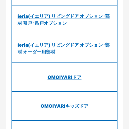
ieria(イエリア) リビングドア オプション･部
材 引戸･吊戸オプション
ieria(イエリア) リビングドア オプション･部
材 オーダー用部材
OMOIYARIドア
OMOIYARIキッズドア