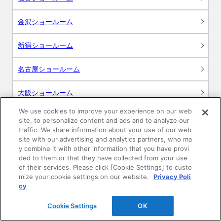
金沢ショールーム
新宿ショールーム
名古屋ショールーム
大阪ショールーム
We use cookies to improve your experience on our web
広島ショールーム
site, to personalize content and ads and to analyze our
traffic. We share information about your use of our web
site with our advertising and analytics partners, who ma
高松ショールーム
y combine it with other information that you have provi
ded to them or that they have collected from your use
福岡ショールーム
of their services. Please click [Cookie Settings] to custo
mize your cookie settings on our website.
Privacy Poli
cy
Cookie Settings
OK
サポート