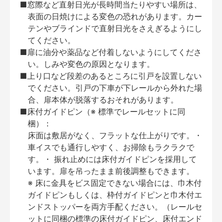
■窓際など直射日光が長時間当たりやすい場所は、
表面の日焼けによる変色の恐れがあります。カー
テンやブラインドで直射日光をさえぎるようにし
てください。
■扉に油分や薬品など付着しないようにしてくださ
い。しみや変色の原因となります。
■上り口など段差のあるところに引戸を設置しない
でください。引戸の下車が下レールから外れた場
合、扉本体が脱落するおそれがあります。
■床付ガイドピン（※ 標準でレールセットに同
梱）：
床面は敷居がなく、フラットな仕上がりです。・
車イスでも通行しやすく、お掃除もラクラクで
す。・ 振れ止めには床付ガイドピンを採用して
います。扉を吊ったまま前後調整もできます。
※ 床に金具をビス固定できない場合には、巾木付
ガイドピンもしくは、枠付ガイドピンと巾木付エ
ンドストッパーを両方手配ください。（レールセ
ットに同梱の標準の床付ガイドピン、床付エンド