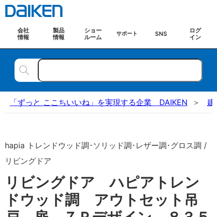
会社
製品
ショー
ログ
SNS
サポート
情報
情報
ルーム
イン
「ずっと ここちいいね」を実現する企業 DAIKEN
建
hapia トレンドウッド調･ソリッド調･レザー調･グロス調 /
リビングドア
リビングドア ハピアトレン
ドウッド調 アウトセット吊