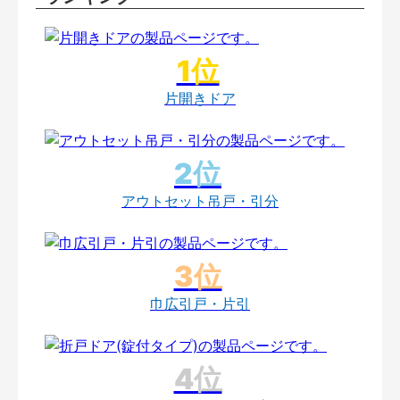
片開きドア
アウトセット吊戸・引分
巾広引戸・片引