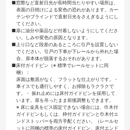
■窓際など直射日光が長時間当たりやすい場所は、
表面の日焼けによる変色の恐れがあります。カー
テンやブラインドで直射日光をさえぎるようにし
てください。
■扉に油分や薬品など付着しないようにしてくださ
い。しみや変色の原因となります。
■上り口など段差のあるところに引戸を設置しない
でください。引戸の下車が下レールから外れた場
合、扉本体が脱落するおそれがあります。
■床付ガイドピン（※ 標準でレールセットに同
梱）：
床面は敷居がなく、フラットな仕上がりです。・
車イスでも通行しやすく、お掃除もラクラクで
す。・ 振れ止めには床付ガイドピンを採用して
います。扉を吊ったまま前後調整もできます。
※ 床に金具をビス固定できない場合には、巾木付
ガイドピンもしくは、枠付ガイドピンと巾木付エ
ンドストッパーを両方手配ください。（レールセ
ットに同梱の標準の床付ガイドピン、床付エンド