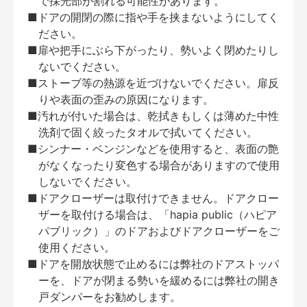
で採光部が割れる可能性があります。
■ドアの開閉の際に指や手を挟まないようにしてく
ださい。
■扉や把手にぶら下がったり、勢いよく閉めたりし
ないでください。
■ストーブ等の熱源を近づけないでください。扉反
りや表面の歪みの原因になります。
■汚れが付いた場合は、乾拭きもしくは薄めた中性
洗剤で固く絞ったタオルで拭いてください。
■シンナー・ベンジンなどを使用すると、表面の艶
がなくなったり変色する場合がありますので使用
しないでください。
■ドアクローザーは取付けできません。ドアクロー
ザーを取付ける場合は、「hapia public（ハピア
パブリック）」のドアおよびドアクローザーをご
使用ください。
■ドアを開放状態で止めるには弊社のドアストッパ
ーを、ドアが閉まる勢いを緩めるには弊社の開き
戸ダンパーをお勧めします。