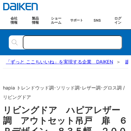
会社
製品
ショー
ログ
SNS
サポート
情報
情報
ルーム
イン
「ずっと ここちいいね」を実現する企業 DAIKEN
建
hapia トレンドウッド調･ソリッド調･レザー調･グロス調 /
リビングドア
リビングドア ハピアレザー
調 アウトセット吊戸 扉 ６