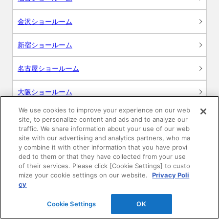
金沢ショールーム
新宿ショールーム
名古屋ショールーム
大阪ショールーム
We use cookies to improve your experience on our web
広島ショールーム
site, to personalize content and ads and to analyze our
traffic. We share information about your use of our web
site with our advertising and analytics partners, who ma
高松ショールーム
y combine it with other information that you have provi
ded to them or that they have collected from your use
福岡ショールーム
of their services. Please click [Cookie Settings] to custo
mize your cookie settings on our website.
Privacy Poli
cy
Cookie Settings
OK
サポート