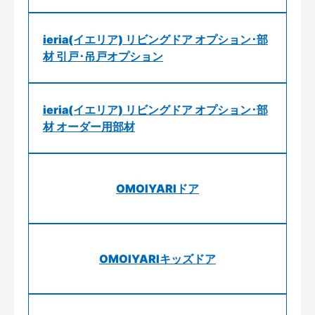
ieria(イエリア) リビングドア オプション･部
材 引戸･吊戸オプション
ieria(イエリア) リビングドア オプション･部
材 オーダー用部材
OMOIYARIドア
OMOIYARIキッズドア