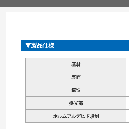
製品仕様
基材
表面
構造
採光部
ホルムアルデヒド規制