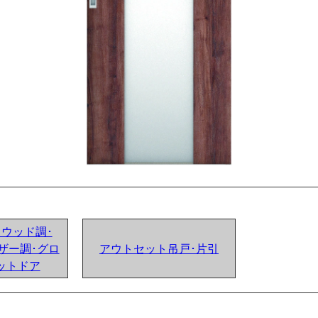
ンドウッド調･
ザー調･グロ
アウトセット吊戸･片引
ットドア