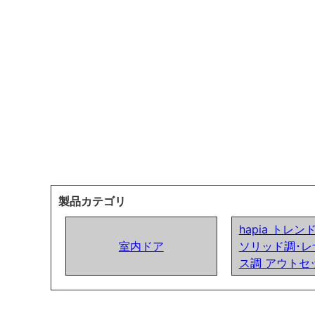
製品カテゴリ
hapia トレ
室内ドア
ソリッド調･レ
ス調 アウトセ