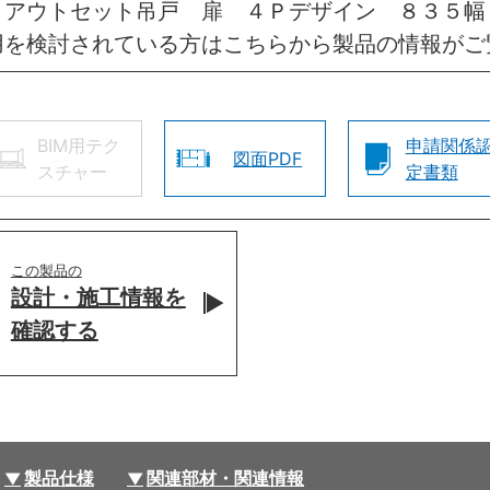
 アウトセット吊戸 扉 ４Ｐデザイン ８３５幅
用を検討されている方はこちらから製品の情報がご
BIM用テク
申請関係
図面PDF
スチャー
定書類
この製品の
設計・施工情報を
確認する
製品仕様
関連部材・関連情報