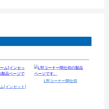
L型コーナー間仕切
ム[インセット]