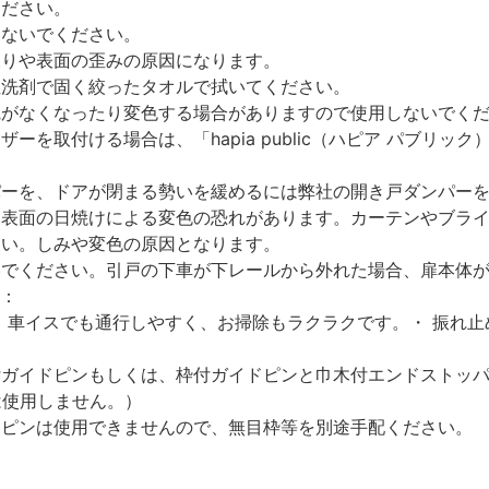
ください。
しないでください。
反りや表面の歪みの原因になります。
性洗剤で固く絞ったタオルで拭いてください。
艶がなくなったり変色する場合がありますので使用しないでく
を取付ける場合は、「hapia public（ハピア パブリ
パーを、ドアが閉まる勢いを緩めるには弊社の開き戸ダンパー
、表面の日焼けによる変色の恐れがあります。カーテンやブラ
さい。しみや変色の原因となります。
いでください。引戸の下車が下レールから外れた場合、扉本体
）：
 車イスでも通行しやすく、お掃除もラクラクです。・ 振れ
付ガイドピンもしくは、枠付ガイドピンと巾木付エンドストッ
は使用しません。）
ドピンは使用できませんので、無目枠等を別途手配ください。