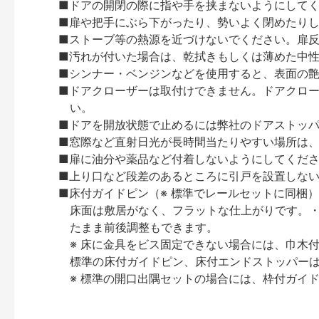
■ドアの開閉の際に指や手を挟まないようにして
■扉や把手にぶら下がったり、勢いよく閉めたり
■ストーブ等の熱源を近づけないでください。扉
■汚れが付いた場合は、乾拭きもしくは薄めた中
■シンナー・ベンジンなどを使用すると、表面の
■ドアクローザーは取付けできません。ドアクローザー
い。
■ドアを開放状態で止めるには弊社のドアストッ
■窓際など直射日光が長時間当たりやすい場所は
■扉に油分や薬品など付着しないようにしてくだ
■上り口など段差のあるところに引戸を設置しな
■床付ガイドピン（※ 標準でレールセットに同梱
床面は敷居がなく、フラットな仕上がりです。・
たまま前後調整もできます。
※ 床に金具をビス固定できない場合には、巾木
標準の床付ガイドピン、床付エンドストッパー
※ 標準の開口出隅セットの場合には、枠付ガイ