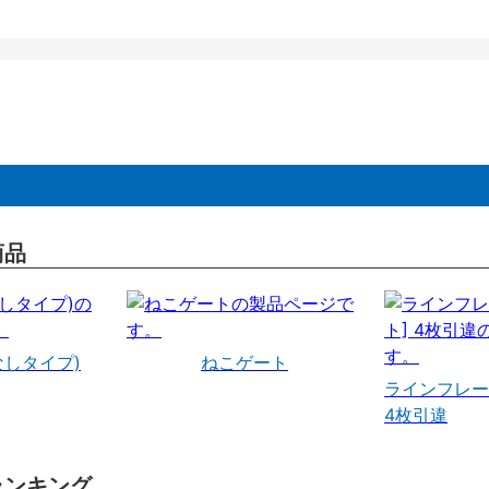
商品
なしタイプ)
ねこゲート
ラインフレー
4枚引違
ランキング