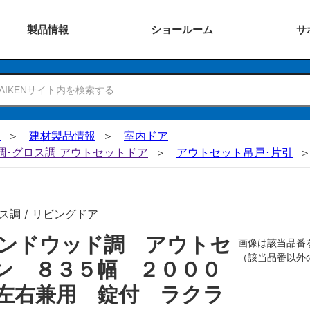
製品
情報
ショー
ルーム
サ
N
建材製品情報
室内ドア
ー調･グロス調 アウトセットドア
アウトセット吊戸･片引
ス調 / リビングドア
ンドウッド調 アウトセ
画像は該当品番
（該当品番以外
ン ８３５幅 ２０００
左右兼用 錠付 ラクラ