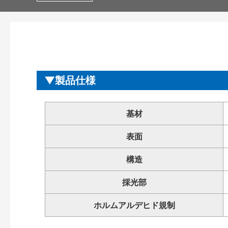
製品仕様
基材
表面
構造
採光部
ホルムアルデヒド規制