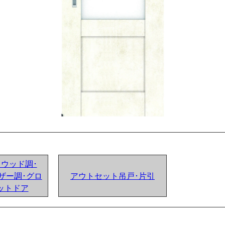
ンドウッド調･
ザー調･グロ
アウトセット吊戸･片引
ットドア