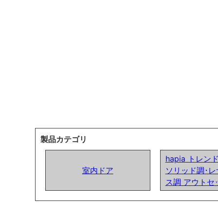
製品カテゴリ
hapia トレ
室内ドア
ソリッド調･レ
ス調 アウトセ