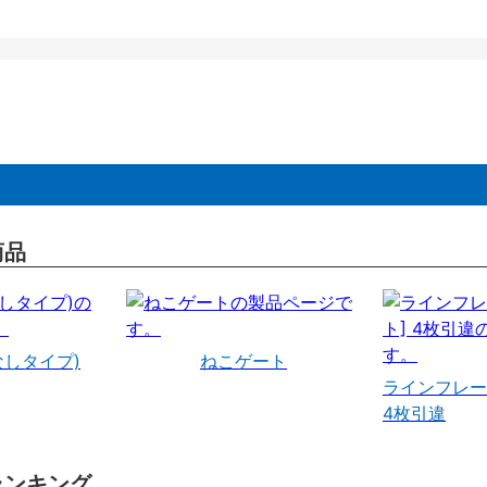
商品
なしタイプ)
ねこゲート
ラインフレー
4枚引違
ランキング