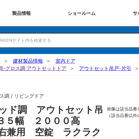
製品
情報
ショー
ルーム
サ
N
建材製品情報
室内ドア
ー調･グロス調 アウトセットドア
アウトセット吊戸･片引
ス調 / リビングドア
ッド調 アウトセット吊
画像は該当品番
（該当品番以外
８３５幅 ２０００高
右兼用 空錠 ラクラク