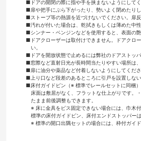
■ドアの開閉の際に指や手を挟まないようにして
■扉や把手にぶら下がったり、勢いよく閉めたり
■ストーブ等の熱源を近づけないでください。扉
■汚れが付いた場合は、乾拭きもしくは薄めた中
■シンナー・ベンジンなどを使用すると、表面の
■ドアクローザーは取付けできません。ドアクローザー
い。
■ドアを開放状態で止めるには弊社のドアストッ
■窓際など直射日光が長時間当たりやすい場所は
■扉に油分や薬品など付着しないようにしてくだ
■上り口など段差のあるところに引戸を設置しな
■床付ガイドピン（※ 標準でレールセットに同梱
床面は敷居がなく、フラットな仕上がりです。・
たまま前後調整もできます。
※ 床に金具をビス固定できない場合には、巾木
標準の床付ガイドピン、床付エンドストッパー
※ 標準の開口出隅セットの場合には、枠付ガイ