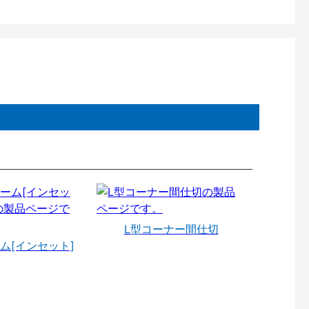
L型コーナー間仕切
ム[インセット]