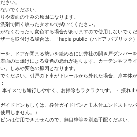
ください。
しないでください。
反りや表面の歪みの原因になります。
性洗剤で固く絞ったタオルで拭いてください。
艶がなくなったり変色する場合がありますので使用しないでく
を取付ける場合は、「hapia public（ハピア パブリ
パーを、ドアが閉まる勢いを緩めるには弊社の開き戸ダンパー
、表面の日焼けによる変色の恐れがあります。カーテンやブラ
さい。しみや変色の原因となります。
いでください。引戸の下車が下レールから外れた場合、扉本体
）：
 車イスでも通行しやすく、お掃除もラクラクです。・ 振れ
付ガイドピンもしくは、枠付ガイドピンと巾木付エンドストッ
は使用しません。）
ドピンは使用できませんので、無目枠等を別途手配ください。