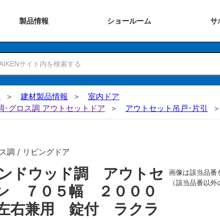
製品
情報
ショー
ルーム
サ
N
建材製品情報
室内ドア
ー調･グロス調 アウトセットドア
アウトセット吊戸･片引
ス調 / リビングドア
ンドウッド調 アウトセ
画像は該当品番
（該当品番以外
ン ７０５幅 ２０００
左右兼用 錠付 ラクラ