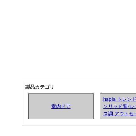
製品カテゴリ
hapia トレ
室内ドア
ソリッド調･レ
ス調 アウトセ