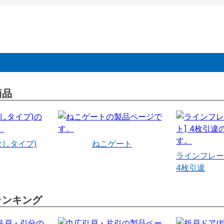
商品
なしタイプ)
ねこゲート
ラインフレー
4枚引違
ランキング