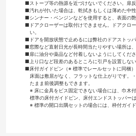
■ストーブ等の熱源を近づけないでください。扉
■汚れが付いた場合は、乾拭きもしくは薄めた中
■シンナー・ベンジンなどを使用すると、表面の
■ドアクローザーは取付けできません。ドアクローザー
い。
■ドアを開放状態で止めるには弊社のドアストッ
■窓際など直射日光が長時間当たりやすい場所は
■扉に油分や薬品など付着しないようにしてくだ
■上り口など段差のあるところに引戸を設置しな
■床付ガイドピン（※ 標準でレールセットに同梱
床面は敷居がなく、フラットな仕上がりです。・
たまま前後調整もできます。
※ 床に金具をビス固定できない場合には、巾木
標準の床付ガイドピン、床付エンドストッパー
※ 標準の開口出隅セットの場合には、枠付ガイ