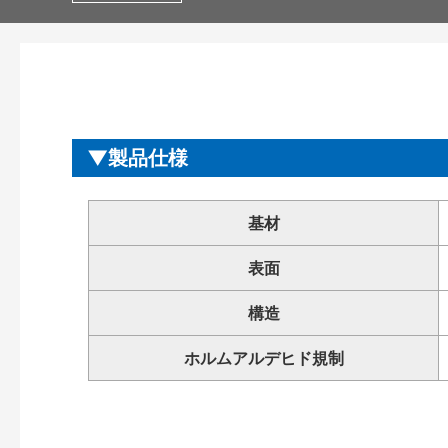
製品仕様
基材
表面
構造
ホルムアルデヒド規制