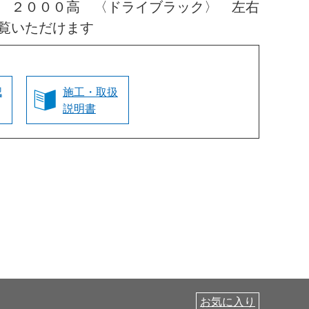
 ２０００高 〈ドライブラック〉 左右
覧いただけます
認
施工・取扱
説明書
お気に入り