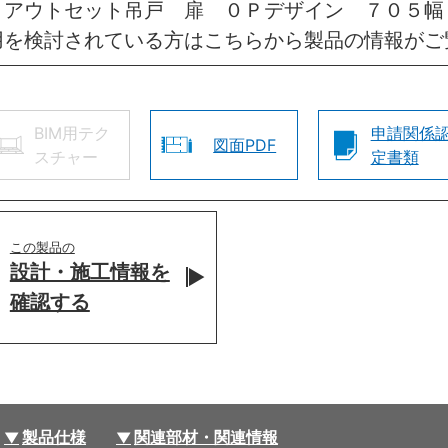
 アウトセット吊戸 扉 ０Ｐデザイン ７０５幅
用を検討されている方はこちらから製品の情報がご
BIM用テク
申請関係
図面PDF
スチャー
定書類
この製品の
設計・施工情報を
確認する
製品仕様
関連部材・関連情報