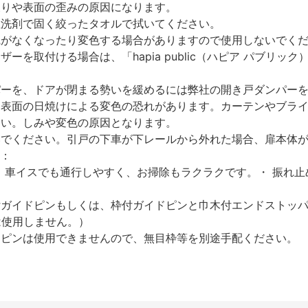
反りや表面の歪みの原因になります。
性洗剤で固く絞ったタオルで拭いてください。
艶がなくなったり変色する場合がありますので使用しないでく
を取付ける場合は、「hapia public（ハピア パブリ
パーを、ドアが閉まる勢いを緩めるには弊社の開き戸ダンパー
、表面の日焼けによる変色の恐れがあります。カーテンやブラ
さい。しみや変色の原因となります。
いでください。引戸の下車が下レールから外れた場合、扉本体
）：
 車イスでも通行しやすく、お掃除もラクラクです。・ 振れ
付ガイドピンもしくは、枠付ガイドピンと巾木付エンドストッ
は使用しません。）
ドピンは使用できませんので、無目枠等を別途手配ください。