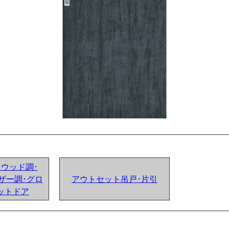
ンドウッド調･
ザー調･グロ
アウトセット吊戸･片引
ットドア