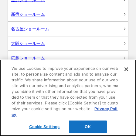
新宿ショールーム
名古屋ショールーム
大阪ショールーム
広島ショールーム
We use cookies to improve your experience on our web
高松ショールーム
site, to personalize content and ads and to analyze our
traffic. We share information about your use of our web
site with our advertising and analytics partners, who ma
福岡ショールーム
y combine it with other information that you have provi
ded to them or that they have collected from your use
of their services. Please click [Cookie Settings] to custo
mize your cookie settings on our website.
Privacy Poli
cy
サポート
Cookie Settings
OK
よくあるご質問