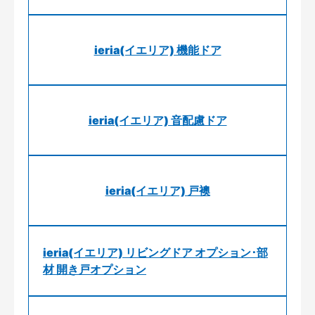
ieria(イエリア) 機能ドア
ieria(イエリア) 音配慮ドア
ieria(イエリア) 戸襖
ieria(イエリア) リビングドア オプション･部
材 開き戸オプション