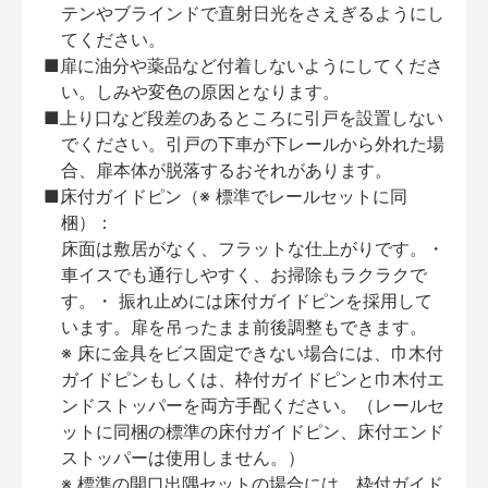
テンやブラインドで直射日光をさえぎるようにし
てください。
■扉に油分や薬品など付着しないようにしてくださ
い。しみや変色の原因となります。
■上り口など段差のあるところに引戸を設置しない
でください。引戸の下車が下レールから外れた場
合、扉本体が脱落するおそれがあります。
■床付ガイドピン（※ 標準でレールセットに同
梱）：
床面は敷居がなく、フラットな仕上がりです。・
車イスでも通行しやすく、お掃除もラクラクで
す。・ 振れ止めには床付ガイドピンを採用して
います。扉を吊ったまま前後調整もできます。
※ 床に金具をビス固定できない場合には、巾木付
ガイドピンもしくは、枠付ガイドピンと巾木付エ
ンドストッパーを両方手配ください。（レールセ
ットに同梱の標準の床付ガイドピン、床付エンド
ストッパーは使用しません。）
※ 標準の開口出隅セットの場合には、枠付ガイド