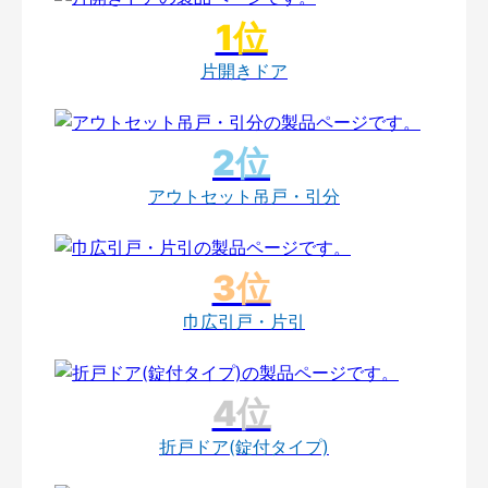
片開きドア
アウトセット吊戸・引分
巾広引戸・片引
折戸ドア(錠付タイプ)