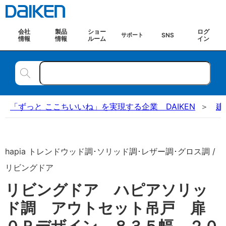
会社
製品
ショー
ログ
SNS
サポート
情報
情報
ルーム
イン
「ずっと ここちいいね」を実現する企業 DAIKEN
建
hapia トレンドウッド調･ソリッド調･レザー調･グロス調 /
リビングドア
リビングドア ハピアソリッ
ド調 アウトセット吊戸 扉