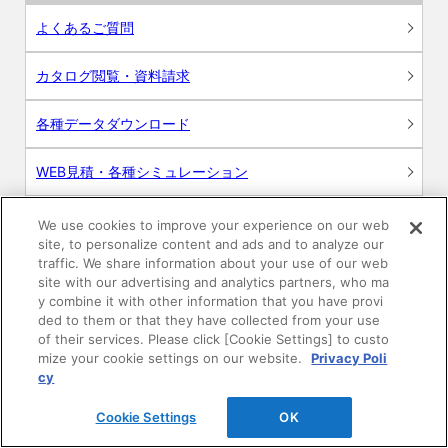
よくあるご質問
カタログ閲覧・資料請求
各種データダウンロード
WEB見積・各種シミュレーション
交換用部品の購入
We use cookies to improve your experience on our web
site, to personalize content and ads and to analyze our
traffic. We share information about your use of our web
修理・点検
site with our advertising and analytics partners, who ma
y combine it with other information that you have provi
お問い合わせ
ded to them or that they have collected from your use
of their services. Please click [Cookie Settings] to custo
mize your cookie settings on our website.
Privacy Poli
ログイン
cy
建築・設計関係者様向けサイト
Cookie Settings
OK