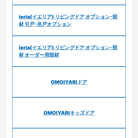
ieria(イエリア) リビングドア オプション･部
材 引戸･吊戸オプション
ieria(イエリア) リビングドア オプション･部
材 オーダー用部材
OMOIYARIドア
OMOIYARIキッズドア