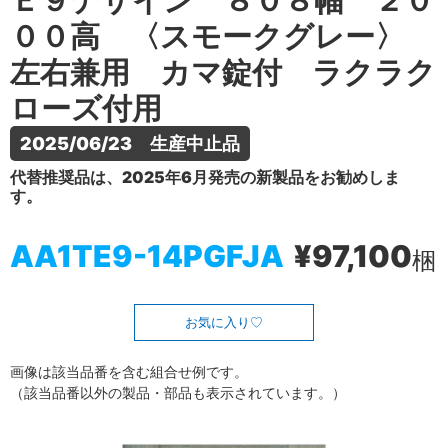
Ｅ９デザイン ８０８幅 ２０
００高 〈スモークグレー〉
左右兼用 カマ錠付 ラクラク
ローズ付用
2025/06/23　生産中止品
代替推奨品は、2025年6月発売の新製品をお勧めしま
す。
AA1TE9-14PGFJA
¥97,100
梱
お気に入り
画像は該当品番を含む組合せ例です。
（該当品番以外の製品・部品も表示されています。）