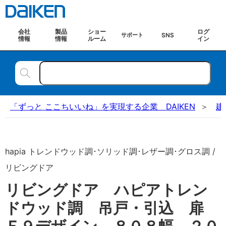
会社
製品
ショー
ログ
SNS
サポート
情報
情報
ルーム
イン
「ずっと ここちいいね」を実現する企業 DAIKEN
建
hapia トレンドウッド調･ソリッド調･レザー調･グロス調 /
リビングドア
リビングドア ハピアトレン
ドウッド調 吊戸・引込 扉