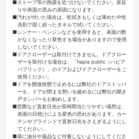
■ストーブ等の熱源を近づけないでください。扉反
りや表面の歪みの原因になります。
■汚れが付いた場合は、乾拭きもしくは薄めた中性
洗剤で固く絞ったタオルで拭いてください。
■シンナー・ベンジンなどを使用すると、表面の艶
がなくなったり変色する場合がありますので使用
しないでください。
■ドアクローザーは取付けできません。ドアクロー
ザーを取付ける場合は、「hapia public（ハピア
パブリック）」のドアおよびドアクローザーをご
使用ください。
■ドアを開放状態で止めるには弊社のドアストッパ
ーを、ドアが閉まる勢いを緩めるには弊社の開き
戸ダンパーをお勧めします。
■窓際など直射日光が長時間当たりやすい場所は、
表面の日焼けによる変色の恐れがあります。カー
テンやブラインドで直射日光をさえぎるようにし
てください。
■扉に油分や薬品など付着しないようにしてくださ