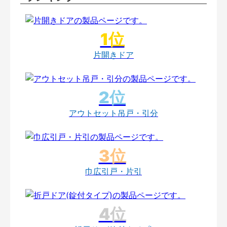
片開きドア
アウトセット吊戸・引分
巾広引戸・片引