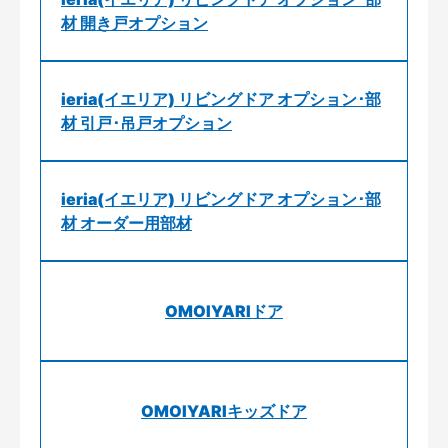
材 開き戸オプション
ieria(イエリア) リビングドア オプション･部
材 引戸･吊戸オプション
ieria(イエリア) リビングドア オプション･部
材 オーダー用部材
OMOIYARIドア
OMOIYARIキッズドア