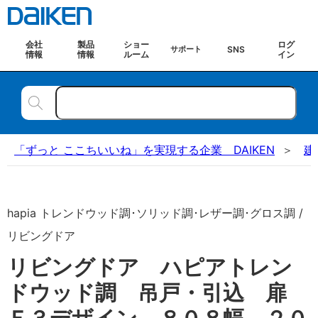
会社
製品
ショー
ログ
SNS
サポート
情報
情報
ルーム
イン
「ずっと ここちいいね」を実現する企業 DAIKEN
建
hapia トレンドウッド調･ソリッド調･レザー調･グロス調 /
リビングドア
リビングドア ハピアトレン
ドウッド調 吊戸・引込 扉