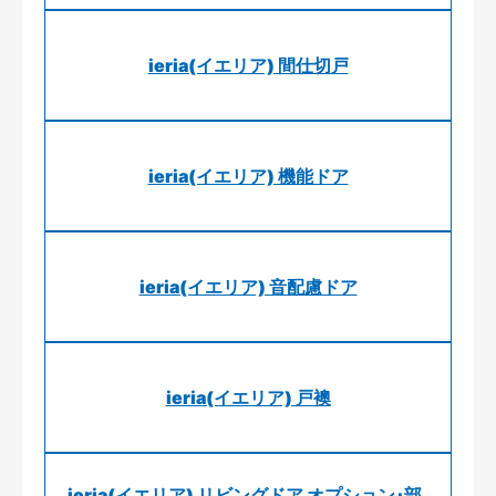
ieria(イエリア) 間仕切戸
ieria(イエリア) 機能ドア
ieria(イエリア) 音配慮ドア
ieria(イエリア) 戸襖
ieria(イエリア) リビングドア オプション･部