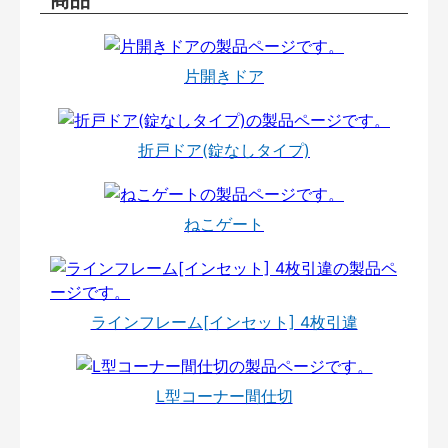
片開きドア
折戸ドア(錠なしタイプ)
ねこゲート
ラインフレーム[インセット] 4枚引違
L型コーナー間仕切