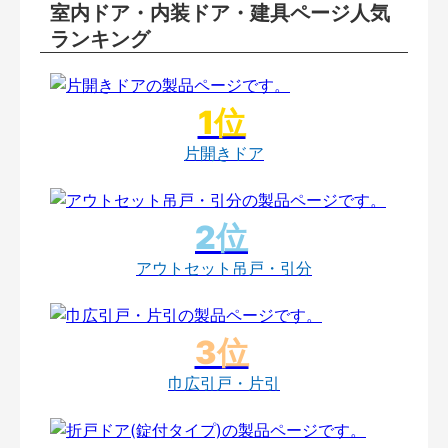
室内ドア・内装ドア・建具ページ人気
ランキング
片開きドア
アウトセット吊戸・引分
巾広引戸・片引