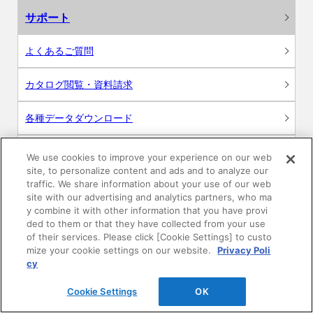
サポート
よくあるご質問
カタログ閲覧・資料請求
各種データダウンロード
WEB見積・各種シミュレーション
We use cookies to improve your experience on our web
site, to personalize content and ads and to analyze our
traffic. We share information about your use of our web
交換用部品の購入
site with our advertising and analytics partners, who ma
y combine it with other information that you have provi
修理・点検
ded to them or that they have collected from your use
of their services. Please click [Cookie Settings] to custo
mize your cookie settings on our website.
Privacy Poli
お問い合わせ
cy
ログイン
Cookie Settings
OK