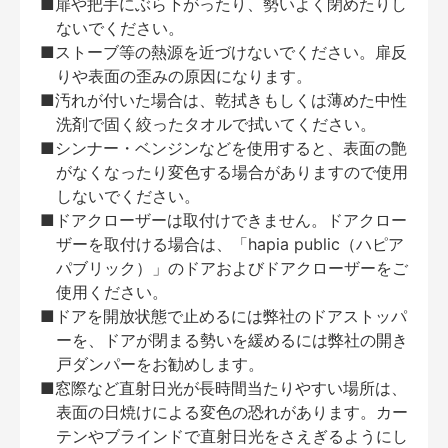
■扉や把手にぶら下がったり、勢いよく閉めたりし
ないでください。
■ストーブ等の熱源を近づけないでください。扉反
りや表面の歪みの原因になります。
■汚れが付いた場合は、乾拭きもしくは薄めた中性
洗剤で固く絞ったタオルで拭いてください。
■シンナー・ベンジンなどを使用すると、表面の艶
がなくなったり変色する場合がありますので使用
しないでください。
■ドアクローザーは取付けできません。ドアクロー
ザーを取付ける場合は、「hapia public（ハピア
パブリック）」のドアおよびドアクローザーをご
使用ください。
■ドアを開放状態で止めるには弊社のドアストッパ
ーを、ドアが閉まる勢いを緩めるには弊社の開き
戸ダンパーをお勧めします。
■窓際など直射日光が長時間当たりやすい場所は、
表面の日焼けによる変色の恐れがあります。カー
テンやブラインドで直射日光をさえぎるようにし