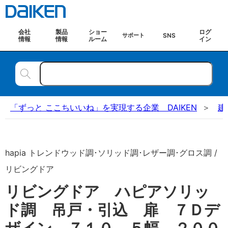
会社
製品
ショー
ログ
SNS
サポート
情報
情報
ルーム
イン
「ずっと ここちいいね」を実現する企業 DAIKEN
建
hapia トレンドウッド調･ソリッド調･レザー調･グロス調 /
リビングドア
リビングドア ハピアソリッ
ド調 吊戸・引込 扉 ７Ｄデ