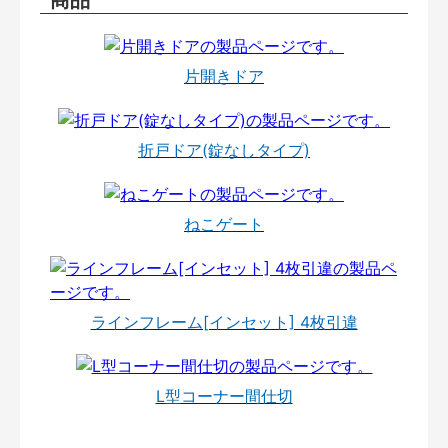
片開きドア
折戸ドア(錠なしタイプ)
ねこゲート
ラインフレーム[インセット] 4枚引違
L型コーナー間仕切