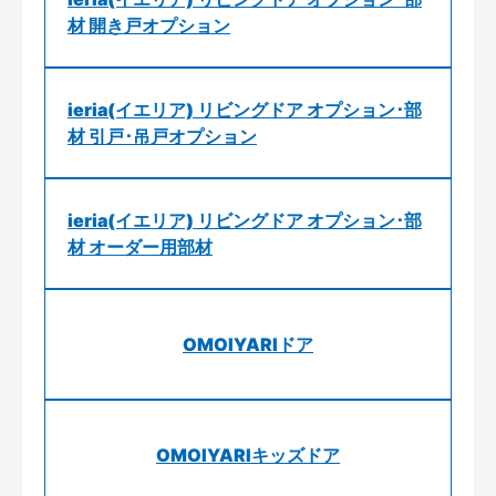
材 開き戸オプション
ieria(イエリア) リビングドア オプション･部
材 引戸･吊戸オプション
ieria(イエリア) リビングドア オプション･部
材 オーダー用部材
OMOIYARIドア
OMOIYARIキッズドア