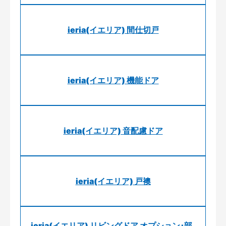
ieria(イエリア) 間仕切戸
ieria(イエリア) 機能ドア
ieria(イエリア) 音配慮ドア
ieria(イエリア) 戸襖
ieria(イエリア) リビングドア オプション･部