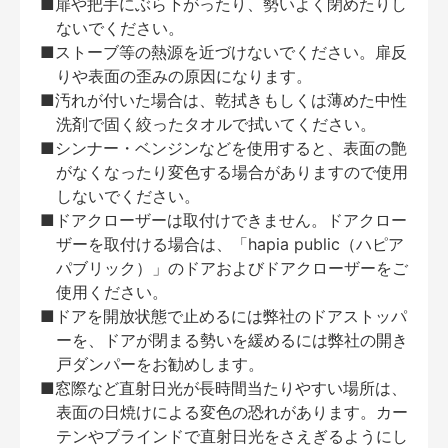
■扉や把手にぶら下がったり、勢いよく閉めたりし
ないでください。
■ストーブ等の熱源を近づけないでください。扉反
りや表面の歪みの原因になります。
■汚れが付いた場合は、乾拭きもしくは薄めた中性
洗剤で固く絞ったタオルで拭いてください。
■シンナー・ベンジンなどを使用すると、表面の艶
がなくなったり変色する場合がありますので使用
しないでください。
■ドアクローザーは取付けできません。ドアクロー
ザーを取付ける場合は、「hapia public（ハピア
パブリック）」のドアおよびドアクローザーをご
使用ください。
■ドアを開放状態で止めるには弊社のドアストッパ
ーを、ドアが閉まる勢いを緩めるには弊社の開き
戸ダンパーをお勧めします。
■窓際など直射日光が長時間当たりやすい場所は、
表面の日焼けによる変色の恐れがあります。カー
テンやブラインドで直射日光をさえぎるようにし