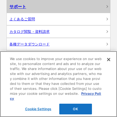
サポート
よくあるご質問
カタログ閲覧・資料請求
各種データダウンロード
WEB見積・各種シミュレーション
We use cookies to improve your experience on our web
site, to personalize content and ads and to analyze our
traffic. We share information about your use of our web
交換用部品の購入
site with our advertising and analytics partners, who ma
y combine it with other information that you have provi
修理・点検
ded to them or that they have collected from your use
of their services. Please click [Cookie Settings] to custo
mize your cookie settings on our website.
Privacy Poli
お問い合わせ
cy
ログイン
Cookie Settings
OK