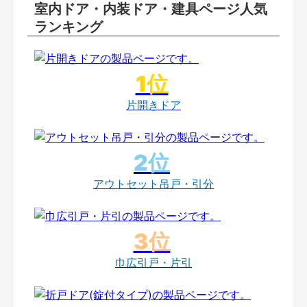
室内ドア・内装ドア・建具ページ人気
ランキング
片開きドア
アウトセット吊戸・引分
巾広引戸・片引