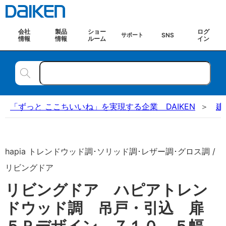
会社
製品
ショー
ログ
SNS
サポート
情報
情報
ルーム
イン
「ずっと ここちいいね」を実現する企業 DAIKEN
建
hapia トレンドウッド調･ソリッド調･レザー調･グロス調 /
リビングドア
リビングドア ハピアトレン
ドウッド調 吊戸・引込 扉