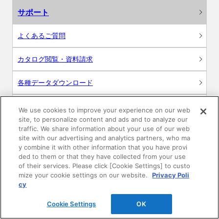
サポート
よくあるご質問
カタログ閲覧・資料請求
各種データダウンロード
WEB見積・各種シミュレーション
We use cookies to improve your experience on our web
site, to personalize content and ads and to analyze our
traffic. We share information about your use of our web
交換用部品の購入
site with our advertising and analytics partners, who ma
y combine it with other information that you have provi
修理・点検
ded to them or that they have collected from your use
of their services. Please click [Cookie Settings] to custo
mize your cookie settings on our website.
Privacy Poli
お問い合わせ
cy
ログイン
Cookie Settings
OK