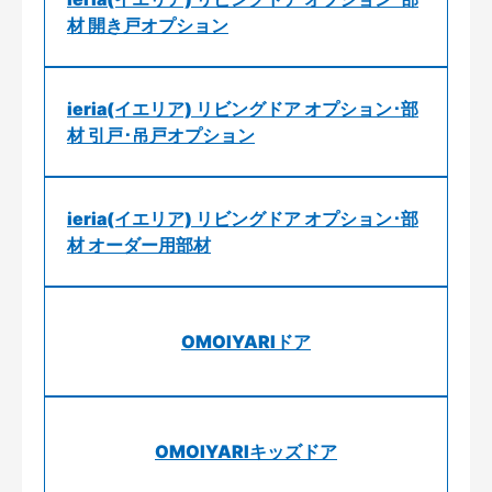
材 開き戸オプション
ieria(イエリア) リビングドア オプション･部
材 引戸･吊戸オプション
ieria(イエリア) リビングドア オプション･部
材 オーダー用部材
OMOIYARIドア
OMOIYARIキッズドア