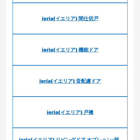
ieria(イエリア) 間仕切戸
ieria(イエリア) 機能ドア
ieria(イエリア) 音配慮ドア
ieria(イエリア) 戸襖
ieria(イエリア) リビングドア オプション･部