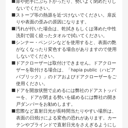
■扉や把手にぶら下がったり、勢いよく閉めたりし
ないでください。
■ストーブ等の熱源を近づけないでください。扉反
りや表面の歪みの原因になります。
■汚れが付いた場合は、乾拭きもしくは薄めた中性
洗剤で固く絞ったタオルで拭いてください。
■シンナー・ベンジンなどを使用すると、表面の艶
がなくなったり変色する場合がありますので使用
しないでください。
■ドアクローザーは取付けできません。ドアクロー
ザーを取付ける場合は、「hapia public（ハピア
パブリック）」のドアおよびドアクローザーをご
使用ください。
■ドアを開放状態で止めるには弊社のドアストッパ
ーを、ドアが閉まる勢いを緩めるには弊社の開き
戸ダンパーをお勧めします。
■窓際など直射日光が長時間当たりやすい場所は、
表面の日焼けによる変色の恐れがあります。カー
テンやブラインドで直射日光をさえぎるようにし