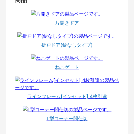
片開きドア
折戸ドア(錠なしタイプ)
ねこゲート
ラインフレーム[インセット] 4枚引違
L型コーナー間仕切