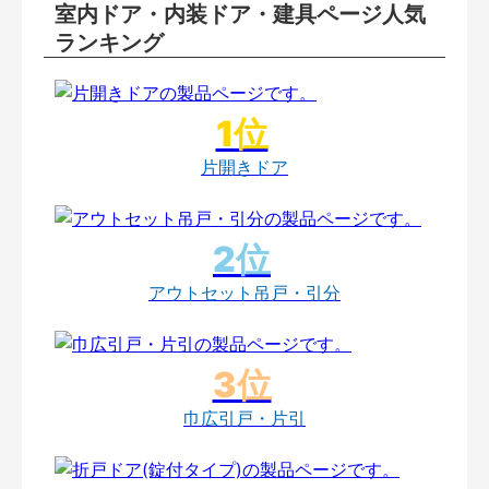
室内ドア・内装ドア・建具ページ人気
ランキング
片開きドア
アウトセット吊戸・引分
巾広引戸・片引