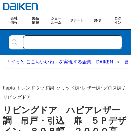
会社
製品
ショー
ログ
SNS
サポート
情報
情報
ルーム
イン
「ずっと ここちいいね」を実現する企業 DAIKEN
建
hapia トレンドウッド調･ソリッド調･レザー調･グロス調 /
リビングドア
リビングドア ハピアレザー
調 吊戸・引込 扉 ５Ｐデザ