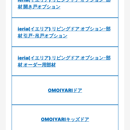
材 開き戸オプション
ieria(イエリア) リビングドア オプション･部
材 引戸･吊戸オプション
ieria(イエリア) リビングドア オプション･部
材 オーダー用部材
OMOIYARIドア
OMOIYARIキッズドア