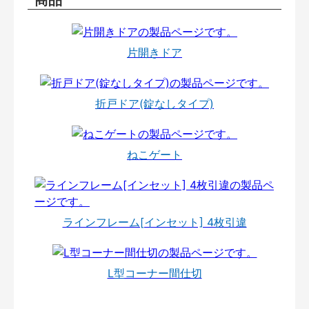
片開きドア
折戸ドア(錠なしタイプ)
ねこゲート
ラインフレーム[インセット] 4枚引違
L型コーナー間仕切