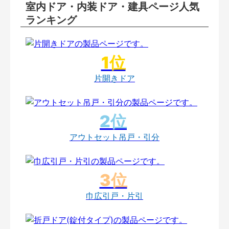
室内ドア・内装ドア・建具ページ人気
ランキング
片開きドア
アウトセット吊戸・引分
巾広引戸・片引