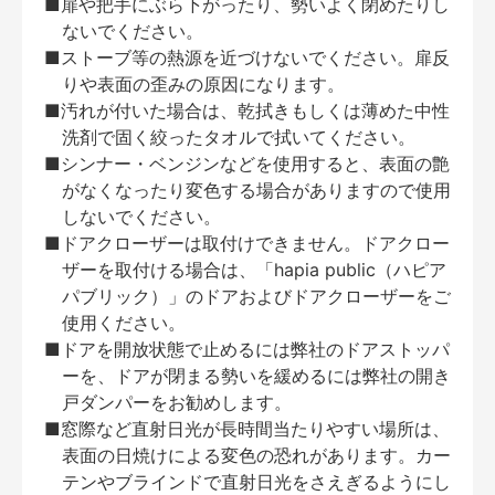
■扉や把手にぶら下がったり、勢いよく閉めたりし
ないでください。
■ストーブ等の熱源を近づけないでください。扉反
りや表面の歪みの原因になります。
■汚れが付いた場合は、乾拭きもしくは薄めた中性
洗剤で固く絞ったタオルで拭いてください。
■シンナー・ベンジンなどを使用すると、表面の艶
がなくなったり変色する場合がありますので使用
しないでください。
■ドアクローザーは取付けできません。ドアクロー
ザーを取付ける場合は、「hapia public（ハピア
パブリック）」のドアおよびドアクローザーをご
使用ください。
■ドアを開放状態で止めるには弊社のドアストッパ
ーを、ドアが閉まる勢いを緩めるには弊社の開き
戸ダンパーをお勧めします。
■窓際など直射日光が長時間当たりやすい場所は、
表面の日焼けによる変色の恐れがあります。カー
テンやブラインドで直射日光をさえぎるようにし