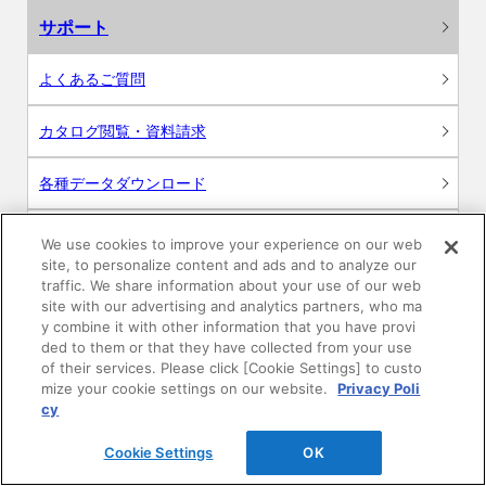
サポート
よくあるご質問
カタログ閲覧・資料請求
各種データダウンロード
WEB見積・各種シミュレーション
We use cookies to improve your experience on our web
site, to personalize content and ads and to analyze our
traffic. We share information about your use of our web
交換用部品の購入
site with our advertising and analytics partners, who ma
y combine it with other information that you have provi
修理・点検
ded to them or that they have collected from your use
of their services. Please click [Cookie Settings] to custo
mize your cookie settings on our website.
Privacy Poli
お問い合わせ
cy
ログイン
Cookie Settings
OK