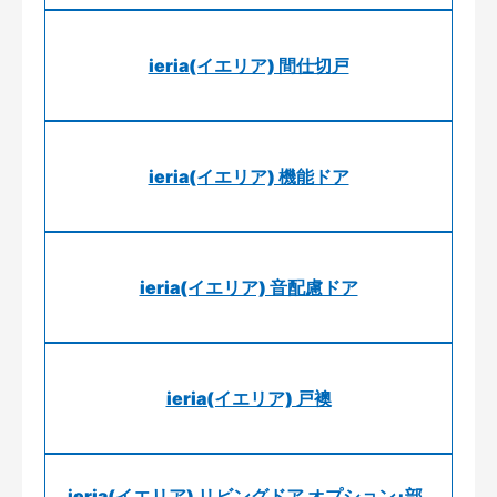
ieria(イエリア) 間仕切戸
ieria(イエリア) 機能ドア
ieria(イエリア) 音配慮ドア
ieria(イエリア) 戸襖
ieria(イエリア) リビングドア オプション･部