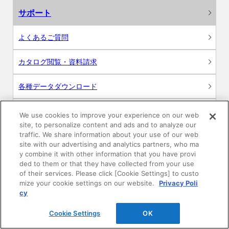
サポート
よくあるご質問
カタログ閲覧・資料請求
各種データダウンロード
WEB見積・各種シミュレーション
We use cookies to improve your experience on our web
site, to personalize content and ads and to analyze our
traffic. We share information about your use of our web
交換用部品の購入
site with our advertising and analytics partners, who ma
y combine it with other information that you have provi
修理・点検
ded to them or that they have collected from your use
of their services. Please click [Cookie Settings] to custo
mize your cookie settings on our website.
Privacy Poli
お問い合わせ
cy
ログイン
Cookie Settings
OK