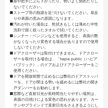
■扉や把手にぶら下がったり、勢いよく閉めたりし
ないでください。
■ストーブ等の熱源を近づけないでください。扉反
りや表面の歪みの原因になります。
■汚れが付いた場合は、乾拭きもしくは薄めた中性
洗剤で固く絞ったタオルで拭いてください。
■シンナー・ベンジンなどを使用すると、表面の艶
がなくなったり変色する場合がありますので使用
しないでください。
■ドアクローザーは取付けできません。ドアクロー
ザーを取付ける場合は、「hapia public（ハピア
パブリック）」のドアおよびドアクローザーをご
使用ください。
■ドアを開放状態で止めるには弊社のドアストッパ
ーを、ドアが閉まる勢いを緩めるには弊社の開き
戸ダンパーをお勧めします。
■窓際など直射日光が長時間当たりやすい場所は、
表面の日焼けによる変色の恐れがあります。カー
テンやブラインドで直射日光をさえぎるようにし