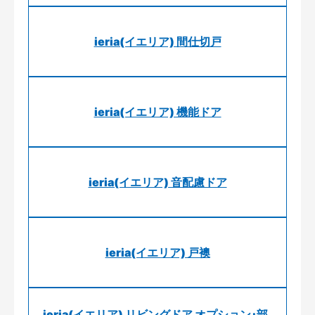
ieria(イエリア) 間仕切戸
ieria(イエリア) 機能ドア
ieria(イエリア) 音配慮ドア
ieria(イエリア) 戸襖
ieria(イエリア) リビングドア オプション･部