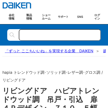
会社
製品
ショー
ログ
SNS
サポート
情報
情報
ルーム
イン
「ずっと ここちいいね」を実現する企業 DAIKEN
建
hapia トレンドウッド調･ソリッド調･レザー調･グロス調 /
リビングドア
リビングドア ハピアトレン
ドウッド調 吊戸・引込 扉