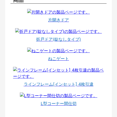
片開きドア
折戸ドア(錠なしタイプ)
ねこゲート
ラインフレーム[インセット] 4枚引違
L型コーナー間仕切