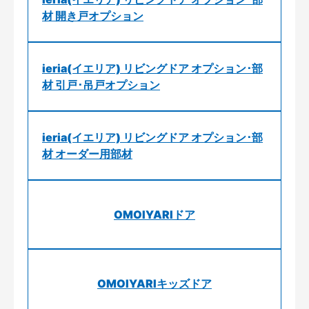
材 開き戸オプション
ieria(イエリア) リビングドア オプション･部
材 引戸･吊戸オプション
ieria(イエリア) リビングドア オプション･部
材 オーダー用部材
OMOIYARIドア
OMOIYARIキッズドア