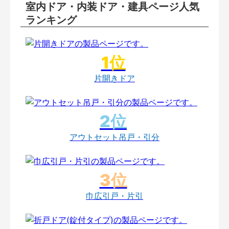
室内ドア・内装ドア・建具ページ人気
ランキング
片開きドア
アウトセット吊戸・引分
巾広引戸・片引