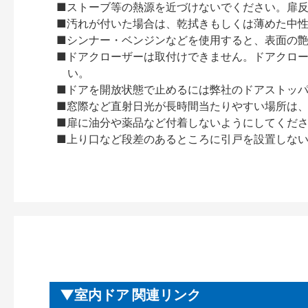
■ストーブ等の熱源を近づけないでください。扉
■汚れが付いた場合は、乾拭きもしくは薄めた中
■シンナー・ベンジンなどを使用すると、表面の
■ドアクローザーは取付けできません。ドアクローザー
い。
■ドアを開放状態で止めるには弊社のドアストッ
■窓際など直射日光が長時間当たりやすい場所は
■扉に油分や薬品など付着しないようにしてくだ
■上り口など段差のあるところに引戸を設置しな
室内ドア 関連リンク