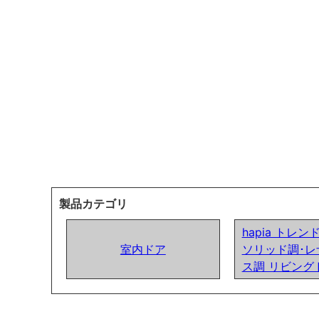
製品カテゴリ
hapia トレ
室内ドア
ソリッド調･レ
ス調 リビング