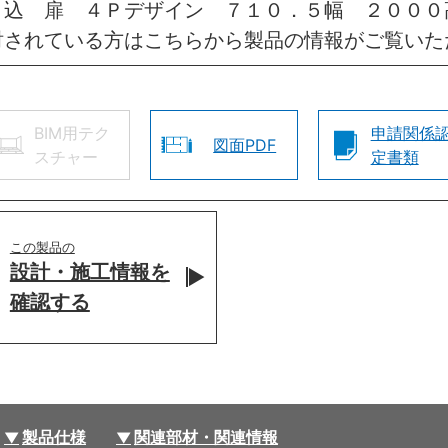
引込 扉 ４Ｐデザイン ７１０．５幅 ２０００
討されている方はこちらから製品の情報がご覧いた
BIM用テク
申請関係
図面PDF
スチャー
定書類
この製品の
設計・施工情報を
確認する
製品仕様
関連部材・関連情報