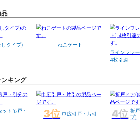
商品
なしタイプ)
ねこゲート
ラインフレー
4枚引違
ランキング
セット吊戸・
折戸
巾広引戸・片引
プ)