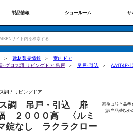
製品
情報
ショー
ルーム
サ
N
建材製品情報
室内ドア
ー調･グロス調 リビングドア 吊戸
吊戸･引込
AA1T4P-
ス調 / リビングドア
ロス調 吊戸・引込 扉
画像は該当品番
（該当品番以外
幅 ２０００高 〈ルミ
マ錠なし ラクラクロー