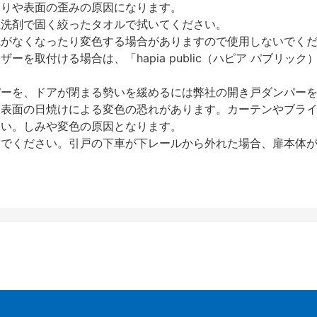
反りや表面の歪みの原因になります。
性洗剤で固く絞ったタオルで拭いてください。
艶がなくなったり変色する場合がありますので使用しないでく
を取付ける場合は、「hapia public（ハピア パブリ
パーを、ドアが閉まる勢いを緩めるには弊社の開き戸ダンパー
、表面の日焼けによる変色の恐れがあります。カーテンやブラ
さい。しみや変色の原因となります。
いでください。引戸の下車が下レールから外れた場合、扉本体