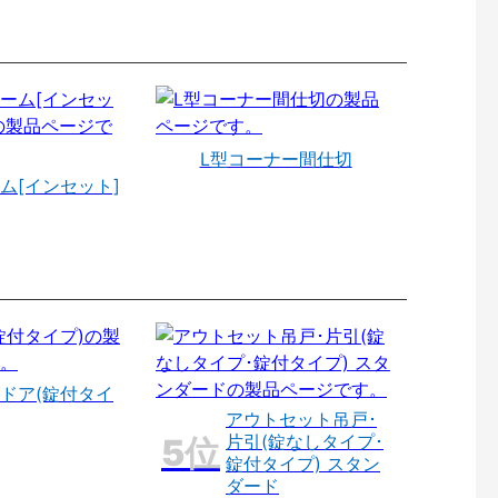
L型コーナー間仕切
ム[インセット]
ドア(錠付タイ
アウトセット吊戸･
片引(錠なしタイプ･
錠付タイプ) スタン
ダード