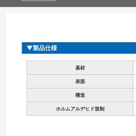
製品仕様
基材
表面
構造
ホルムアルデヒド規制