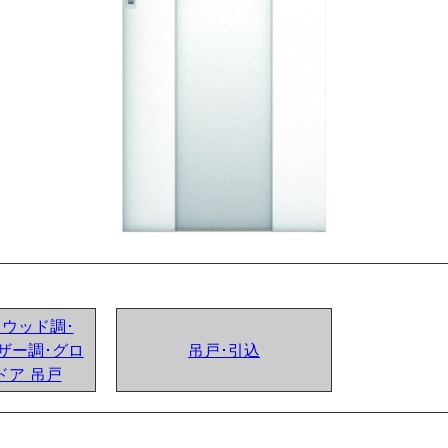
ンドウッド調･
ザー調･グロ
吊戸･引込
ドア 吊戸