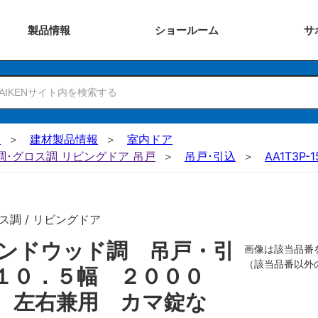
製品
情報
ショー
ルーム
サ
N
建材製品情報
室内ドア
ー調･グロス調 リビングドア 吊戸
吊戸･引込
AA1T3P-
ス調 / リビングドア
ンドウッド調 吊戸・引
画像は該当品番
（該当品番以外
１０．５幅 ２０００
 左右兼用 カマ錠な