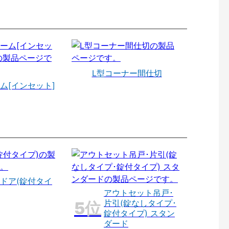
L型コーナー間仕切
ム[インセット]
ドア(錠付タイ
アウトセット吊戸･
片引(錠なしタイプ･
錠付タイプ) スタン
ダード