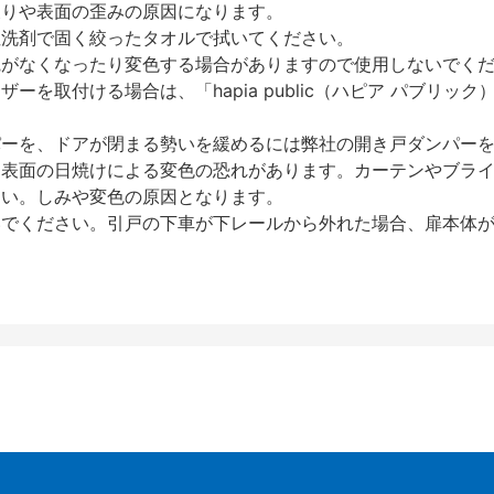
反りや表面の歪みの原因になります。
性洗剤で固く絞ったタオルで拭いてください。
艶がなくなったり変色する場合がありますので使用しないでく
を取付ける場合は、「hapia public（ハピア パブリ
パーを、ドアが閉まる勢いを緩めるには弊社の開き戸ダンパー
、表面の日焼けによる変色の恐れがあります。カーテンやブラ
さい。しみや変色の原因となります。
いでください。引戸の下車が下レールから外れた場合、扉本体