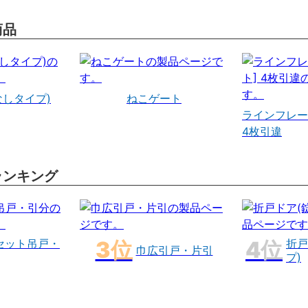
商品
なしタイプ)
ねこゲート
ラインフレー
4枚引違
ランキング
セット吊戸・
折戸
巾広引戸・片引
プ)