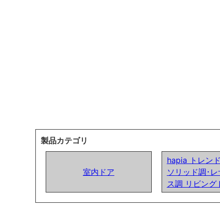
製品カテゴリ
hapia トレ
室内ドア
ソリッド調･レ
ス調 リビング