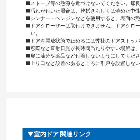
■ストーブ等の熱源を近づけないでください。扉
■汚れが付いた場合は、乾拭きもしくは薄めた中
■シンナー・ベンジンなどを使用すると、表面の
■ドアクローザーは取付けできません。ドアクローザー
い。
■ドアを開放状態で止めるには弊社のドアストッ
■窓際など直射日光が長時間当たりやすい場所は
■扉に油分や薬品など付着しないようにしてくだ
■上り口など段差のあるところに引戸を設置しな
室内ドア 関連リンク