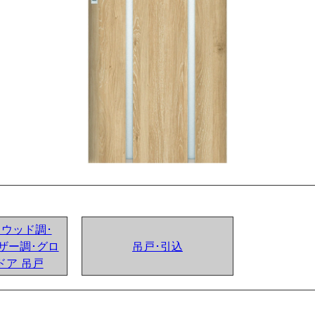
ンドウッド調･
ザー調･グロ
吊戸･引込
ドア 吊戸