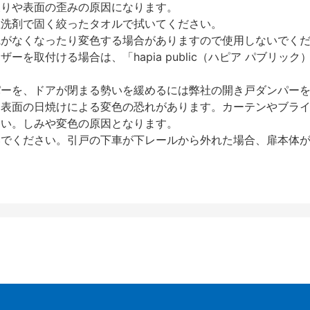
反りや表面の歪みの原因になります。
性洗剤で固く絞ったタオルで拭いてください。
艶がなくなったり変色する場合がありますので使用しないでく
を取付ける場合は、「hapia public（ハピア パブリ
パーを、ドアが閉まる勢いを緩めるには弊社の開き戸ダンパー
、表面の日焼けによる変色の恐れがあります。カーテンやブラ
さい。しみや変色の原因となります。
いでください。引戸の下車が下レールから外れた場合、扉本体