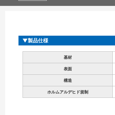
製品仕様
基材
表面
構造
ホルムアルデヒド規制