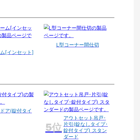
L型コーナー間仕切
ム[インセット]
ドア(錠付タイ
アウトセット吊戸･
片引(錠なしタイプ･
錠付タイプ) スタン
ダード