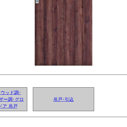
ンドウッド調･
ザー調･グロ
吊戸･引込
ドア 吊戸