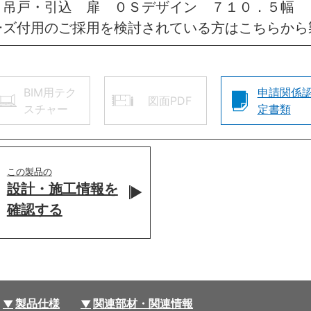
 吊戸・引込 扉 ０Ｓデザイン ７１０．５幅 
ーズ付用のご採用を検討されている方はこちらから
BIM用テク
申請関係
図面PDF
スチャー
定書類
この製品の
設計・施工情報を
確認する
製品仕様
関連部材・関連情報