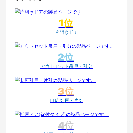
片開きドア
アウトセット吊戸・引分
巾広引戸・片引