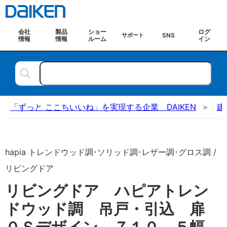
会社
製品
ショー
ログ
SNS
サポート
情報
情報
ルーム
イン
「ずっと ここちいいね」を実現する企業 DAIKEN
建
hapia トレンドウッド調･ソリッド調･レザー調･グロス調 /
リビングドア
リビングドア ハピアトレン
ドウッド調 吊戸・引込 扉