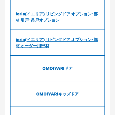
ieria(イエリア) リビングドア オプション･部
材 引戸･吊戸オプション
ieria(イエリア) リビングドア オプション･部
材 オーダー用部材
OMOIYARIドア
OMOIYARIキッズドア