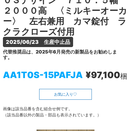
０Ｓデザイン ７１０．５幅
２０００高 〈ミルキーオーカ
ー〉 左右兼用 カマ錠付 ラ
クラクローズ付用
2025/06/23　生産中止品
代替推奨品は、2025年6月発売の新製品をお勧めしま
す。
AA1T0S-15PAFJA
¥97,100
梱
お気に入り
画像は該当品番を含む組合せ例です。
（該当品番以外の製品・部品も表示されています。）