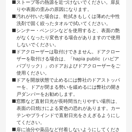
■ストーブ等の熱源を近づけないでください。扉反
りや表面の歪みの原因になります。
■汚れが付いた場合は、乾拭きもしくは薄めた中性
洗剤で固く絞ったタオルで拭いてください。
■シンナー・ベンジンなどを使用すると、表面の艶
がなくなったり変色する場合がありますので使用
しないでください。
■ドアクローザーは取付けできません。ドアクロー
ザーを取付ける場合は、「hapia public（ハピア
パブリック）」のドアおよびドアクローザーをご
使用ください。
■ドアを開放状態で止めるには弊社のドアストッパ
ーを、ドアが閉まる勢いを緩めるには弊社の開き
戸ダンパーをお勧めします。
■窓際など直射日光が長時間当たりやすい場所は、
表面の日焼けによる変色の恐れがあります。カー
テンやブラインドで直射日光をさえぎるようにし
てください。
■扉に油分や薬品など付着しないようにしてくださ