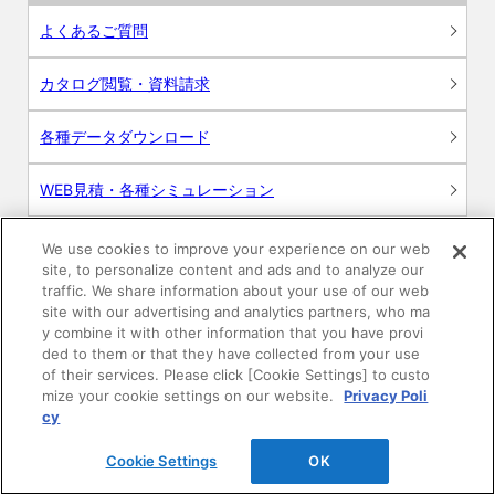
よくあるご質問
カタログ閲覧・資料請求
各種データダウンロード
WEB見積・各種シミュレーション
交換用部品の購入
We use cookies to improve your experience on our web
site, to personalize content and ads and to analyze our
traffic. We share information about your use of our web
修理・点検
site with our advertising and analytics partners, who ma
y combine it with other information that you have provi
お問い合わせ
ded to them or that they have collected from your use
of their services. Please click [Cookie Settings] to custo
mize your cookie settings on our website.
Privacy Poli
ログイン
cy
建築・設計関係者様向けサイト
Cookie Settings
OK