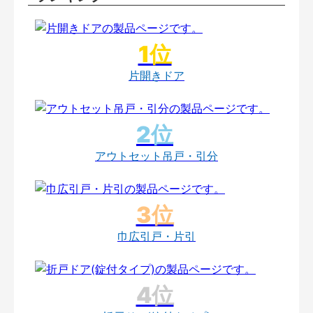
片開きドア
アウトセット吊戸・引分
巾広引戸・片引