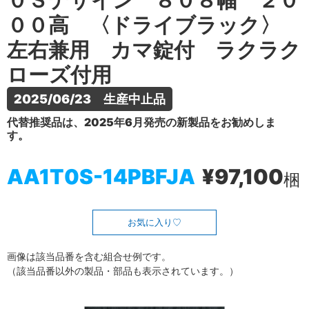
０Ｓデザイン ８０８幅 ２０
００高 〈ドライブラック〉
左右兼用 カマ錠付 ラクラク
ローズ付用
2025/06/23　生産中止品
代替推奨品は、2025年6月発売の新製品をお勧めしま
す。
AA1T0S-14PBFJA
¥97,100
梱
お気に入り
画像は該当品番を含む組合せ例です。
（該当品番以外の製品・部品も表示されています。）