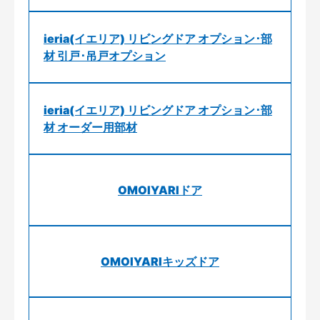
ieria(イエリア) リビングドア オプション･部
材 引戸･吊戸オプション
ieria(イエリア) リビングドア オプション･部
材 オーダー用部材
OMOIYARIドア
OMOIYARIキッズドア