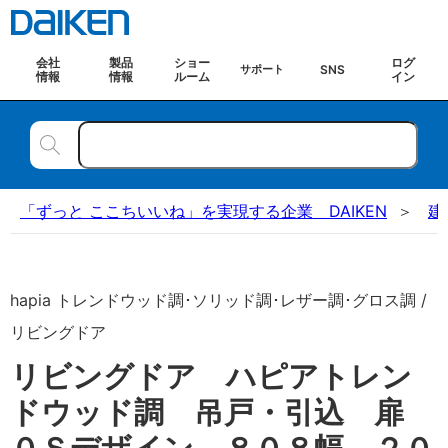
会社
製品
ショー
ログ
SNS
サポート
情報
情報
ルーム
イン
「ずっと ここちいいね」を実現する企業 DAIKEN
建
hapia トレンドウッド調･ソリッド調･レザー調･グロス調 /
リビングドア
リビングドア ハピアトレン
ドウッド調 吊戸・引込 扉