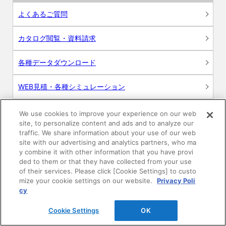
よくあるご質問
カタログ閲覧・資料請求
各種データダウンロード
WEB見積・各種シミュレーション
交換用部品の購入
We use cookies to improve your experience on our web
site, to personalize content and ads and to analyze our
traffic. We share information about your use of our web
修理・点検
site with our advertising and analytics partners, who ma
y combine it with other information that you have provi
お問い合わせ
ded to them or that they have collected from your use
of their services. Please click [Cookie Settings] to custo
mize your cookie settings on our website.
Privacy Poli
ログイン
cy
建築・設計関係者様向けサイト
Cookie Settings
OK