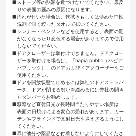
■ストーブ等の熱源を近づけないでください。扉反
りや表面の歪みの原因になります。
■汚れが付いた場合は、乾拭きもしくは薄めた中性
洗剤で固く絞ったタオルで拭いてください。
■シンナー・ベンジンなどを使用すると、表面の艶
がなくなったり変色する場合がありますので使用
しないでください。
■ドアクローザーは取付けできません。ドアクロー
ザーを取付ける場合は、「hapia public（ハピア
パブリック）」のドアおよびドアクローザーをご
使用ください。
■ドアを開放状態で止めるには弊社のドアストッパ
ーを、ドアが閉まる勢いを緩めるには弊社の開き
戸ダンパーをお勧めします。
■窓際など直射日光が長時間当たりやすい場所は、
表面の日焼けによる変色の恐れがあります。カー
テンやブラインドで直射日光をさえぎるようにし
てください。
■扉に油分や薬品など付着しないようにしてくださ