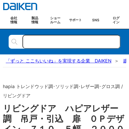
会社
製品
ショー
ログ
SNS
サポート
情報
情報
ルーム
イン
「ずっと ここちいいね」を実現する企業 DAIKEN
建
hapia トレンドウッド調･ソリッド調･レザー調･グロス調 /
リビングドア
リビングドア ハピアレザー
調 吊戸・引込 扉 ０Ｐデザ