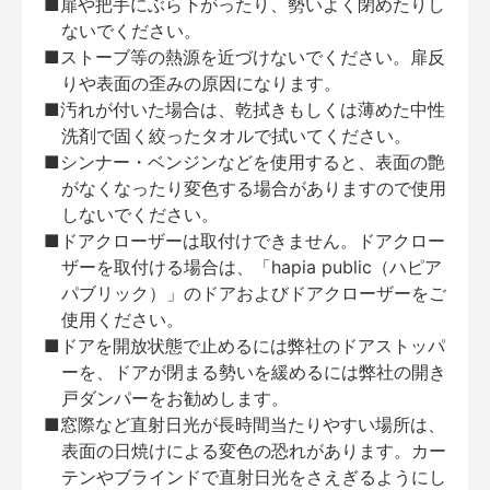
■扉や把手にぶら下がったり、勢いよく閉めたりし
ないでください。
■ストーブ等の熱源を近づけないでください。扉反
りや表面の歪みの原因になります。
■汚れが付いた場合は、乾拭きもしくは薄めた中性
洗剤で固く絞ったタオルで拭いてください。
■シンナー・ベンジンなどを使用すると、表面の艶
がなくなったり変色する場合がありますので使用
しないでください。
■ドアクローザーは取付けできません。ドアクロー
ザーを取付ける場合は、「hapia public（ハピア
パブリック）」のドアおよびドアクローザーをご
使用ください。
■ドアを開放状態で止めるには弊社のドアストッパ
ーを、ドアが閉まる勢いを緩めるには弊社の開き
戸ダンパーをお勧めします。
■窓際など直射日光が長時間当たりやすい場所は、
表面の日焼けによる変色の恐れがあります。カー
テンやブラインドで直射日光をさえぎるようにし