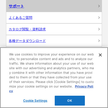
サポート
よくあるご質問
カタログ閲覧・資料請求
各種データダウンロード
WEB見積・各種シミュレーション
We use cookies to improve your experience on our web
site, to personalize content and ads and to analyze our
traffic. We share information about your use of our web
交換用部品の購入
site with our advertising and analytics partners, who ma
y combine it with other information that you have provi
修理・点検
ded to them or that they have collected from your use
of their services. Please click [Cookie Settings] to custo
mize your cookie settings on our website.
Privacy Poli
お問い合わせ
cy
ログイン
Cookie Settings
OK