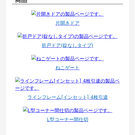
片開きドア
折戸ドア(錠なしタイプ)
ねこゲート
ラインフレーム[インセット] 4枚引違
L型コーナー間仕切