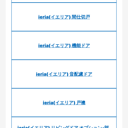
ieria(イエリア) 間仕切戸
ieria(イエリア) 機能ドア
ieria(イエリア) 音配慮ドア
ieria(イエリア) 戸襖
ieria(イエリア) リビングドア オプション･部