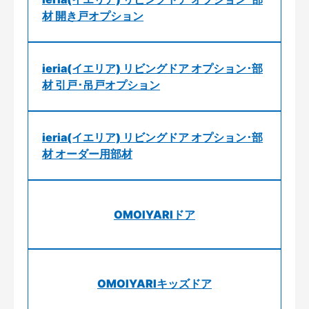
材 開き戸オプション
ieria(イエリア) リビングドア オプション･部
材 引戸･吊戸オプション
ieria(イエリア) リビングドア オプション･部
材 オーダー用部材
OMOIYARIドア
OMOIYARIキッズドア