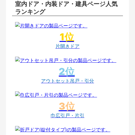
室内ドア・内装ドア・建具ページ人気
ランキング
片開きドア
アウトセット吊戸・引分
巾広引戸・片引