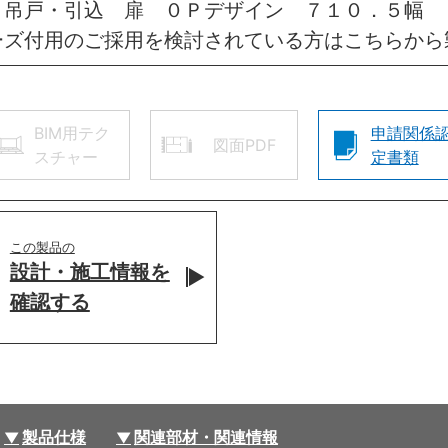
 吊戸・引込 扉 ０Ｐデザイン ７１０．５幅 
ーズ付用のご採用を検討されている方はこちらから
BIM用テク
申請関係
図面PDF
スチャー
定書類
この製品の
設計・施工情報を
確認する
製品仕様
関連部材・関連情報