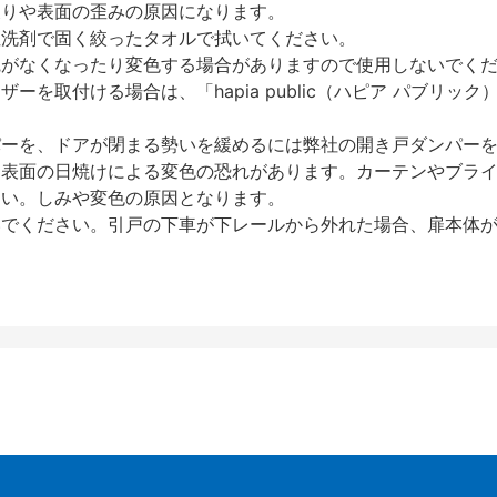
反りや表面の歪みの原因になります。
性洗剤で固く絞ったタオルで拭いてください。
艶がなくなったり変色する場合がありますので使用しないでく
を取付ける場合は、「hapia public（ハピア パブリ
パーを、ドアが閉まる勢いを緩めるには弊社の開き戸ダンパー
、表面の日焼けによる変色の恐れがあります。カーテンやブラ
さい。しみや変色の原因となります。
いでください。引戸の下車が下レールから外れた場合、扉本体