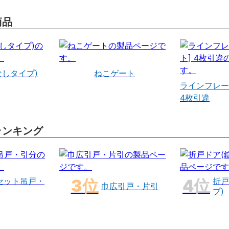
商品
なしタイプ)
ねこゲート
ラインフレー
4枚引違
ランキング
セット吊戸・
折戸
巾広引戸・片引
プ)