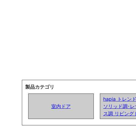
製品カテゴリ
hapia トレ
室内ドア
ソリッド調･レ
ス調 リビング