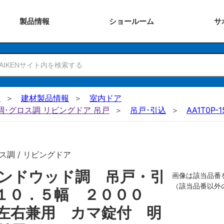
製品
情報
ショー
ルーム
サ
N
建材製品情報
室内ドア
ー調･グロス調 リビングドア 吊戸
吊戸･引込
AA1T0P-1
ス調 / リビングドア
ンドウッド調 吊戸・引
画像は該当品番
（該当品番以外
１０．５幅 ２０００
左右兼用 カマ錠付 明