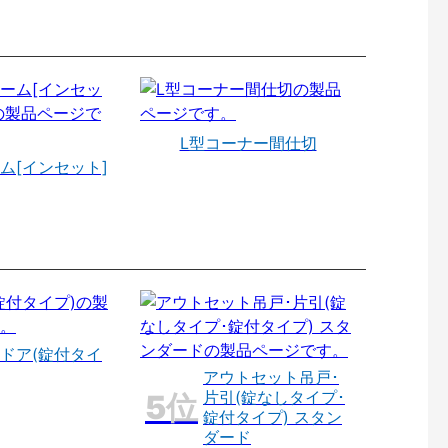
L型コーナー間仕切
ム[インセット]
ドア(錠付タイ
アウトセット吊戸･
片引(錠なしタイプ･
錠付タイプ) スタン
ダード