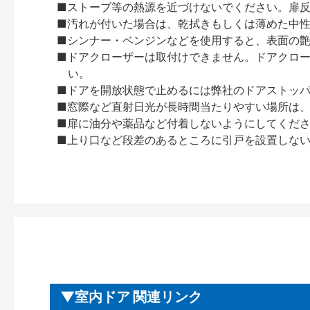
■ストーブ等の熱源を近づけないでください。扉
■汚れが付いた場合は、乾拭きもしくは薄めた中
■シンナー・ベンジンなどを使用すると、表面の
■ドアクローザーは取付けできません。ドアクローザー
い。
■ドアを開放状態で止めるには弊社のドアストッ
■窓際など直射日光が長時間当たりやすい場所は
■扉に油分や薬品など付着しないようにしてくだ
■上り口など段差のあるところに引戸を設置しな
室内ドア 関連リンク