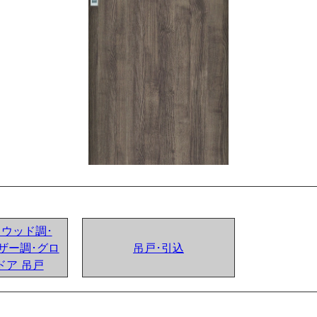
ンドウッド調･
ザー調･グロ
吊戸･引込
ドア 吊戸