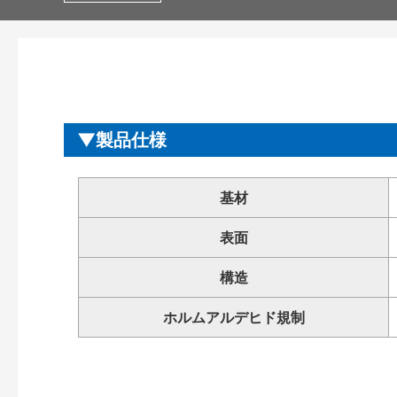
製品仕様
基材
表面
構造
ホルムアルデヒド規制