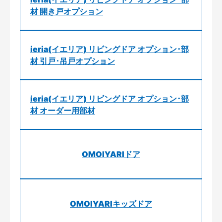
材 開き戸オプション
ieria(イエリア) リビングドア オプション･部
材 引戸･吊戸オプション
ieria(イエリア) リビングドア オプション･部
材 オーダー用部材
OMOIYARIドア
OMOIYARIキッズドア