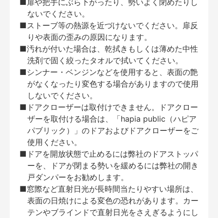
■扉や把手にぶら下がったり、勢いよく閉めたりし
ないでください。
■ストーブ等の熱源を近づけないでください。扉反
りや表面の歪みの原因になります。
■汚れが付いた場合は、乾拭きもしくは薄めた中性
洗剤で固く絞ったタオルで拭いてください。
■シンナー・ベンジンなどを使用すると、表面の艶
がなくなったり変色する場合がありますので使用
しないでください。
■ドアクローザーは取付けできません。ドアクロー
ザーを取付ける場合は、「hapia public（ハピア
パブリック）」のドアおよびドアクローザーをご
使用ください。
■ドアを開放状態で止めるには弊社のドアストッパ
ーを、ドアが閉まる勢いを緩めるには弊社の開き
戸ダンパーをお勧めします。
■窓際など直射日光が長時間当たりやすい場所は、
表面の日焼けによる変色の恐れがあります。カー
テンやブラインドで直射日光をさえぎるようにし