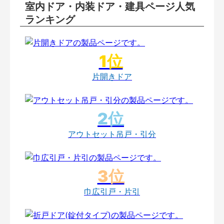
室内ドア・内装ドア・建具ページ人気
ランキング
片開きドア
アウトセット吊戸・引分
巾広引戸・片引