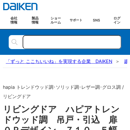
会社
製品
ショー
ログ
SNS
サポート
情報
情報
ルーム
イン
「ずっと ここちいいね」を実現する企業 DAIKEN
建
hapia トレンドウッド調･ソリッド調･レザー調･グロス調 /
リビングドア
リビングドア ハピアトレン
ドウッド調 吊戸・引込 扉