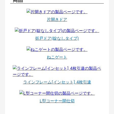
片開きドア
折戸ドア(錠なしタイプ)
ねこゲート
ラインフレーム[インセット] 4枚引違
L型コーナー間仕切