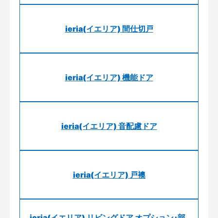
ieria(イエリア) 間仕切戸
ieria(イエリア) 機能ドア
ieria(イエリア) 音配慮ドア
ieria(イエリア) 戸襖
ieria(イエリア) リビングドア オプション･部