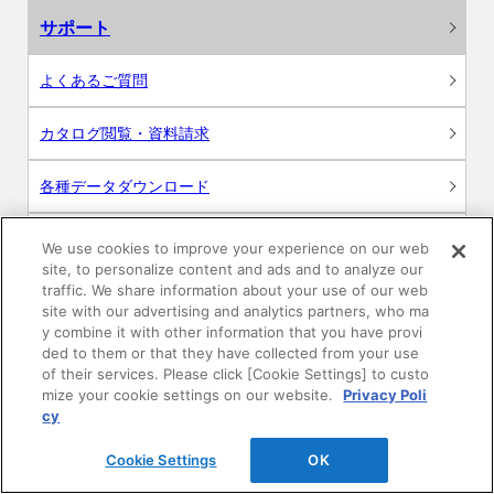
サポート
よくあるご質問
カタログ閲覧・資料請求
各種データダウンロード
WEB見積・各種シミュレーション
We use cookies to improve your experience on our web
site, to personalize content and ads and to analyze our
traffic. We share information about your use of our web
交換用部品の購入
site with our advertising and analytics partners, who ma
y combine it with other information that you have provi
修理・点検
ded to them or that they have collected from your use
of their services. Please click [Cookie Settings] to custo
mize your cookie settings on our website.
Privacy Poli
お問い合わせ
cy
ログイン
Cookie Settings
OK