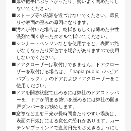
■扉や把手にぶら下がったり、勢いよく閉めたりし
ないでください。
■ストーブ等の熱源を近づけないでください。扉反
りや表面の歪みの原因になります。
■汚れが付いた場合は、乾拭きもしくは薄めた中性
洗剤で固く絞ったタオルで拭いてください。
■シンナー・ベンジンなどを使用すると、表面の艶
がなくなったり変色する場合がありますので使用
しないでください。
■ドアクローザーは取付けできません。ドアクロー
ザーを取付ける場合は、「hapia public（ハピア
パブリック）」のドアおよびドアクローザーをご
使用ください。
■ドアを開放状態で止めるには弊社のドアストッパ
ーを、ドアが閉まる勢いを緩めるには弊社の開き
戸ダンパーをお勧めします。
■窓際など直射日光が長時間当たりやすい場所は、
表面の日焼けによる変色の恐れがあります。カー
テンやブラインドで直射日光をさえぎるようにし