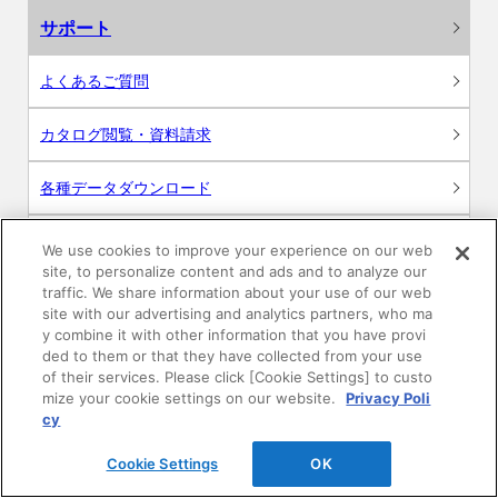
サポート
よくあるご質問
カタログ閲覧・資料請求
各種データダウンロード
WEB見積・各種シミュレーション
We use cookies to improve your experience on our web
site, to personalize content and ads and to analyze our
traffic. We share information about your use of our web
交換用部品の購入
site with our advertising and analytics partners, who ma
y combine it with other information that you have provi
修理・点検
ded to them or that they have collected from your use
of their services. Please click [Cookie Settings] to custo
mize your cookie settings on our website.
Privacy Poli
お問い合わせ
cy
ログイン
Cookie Settings
OK