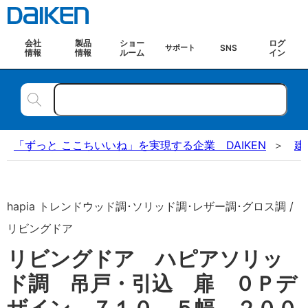
会社
製品
ショー
ログ
SNS
サポート
情報
情報
ルーム
イン
「ずっと ここちいいね」を実現する企業 DAIKEN
建
hapia トレンドウッド調･ソリッド調･レザー調･グロス調 /
リビングドア
リビングドア ハピアソリッ
ド調 吊戸・引込 扉 ０Ｐデ