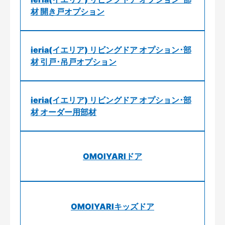
材 開き戸オプション
ieria(イエリア) リビングドア オプション･部
材 引戸･吊戸オプション
ieria(イエリア) リビングドア オプション･部
材 オーダー用部材
OMOIYARIドア
OMOIYARIキッズドア