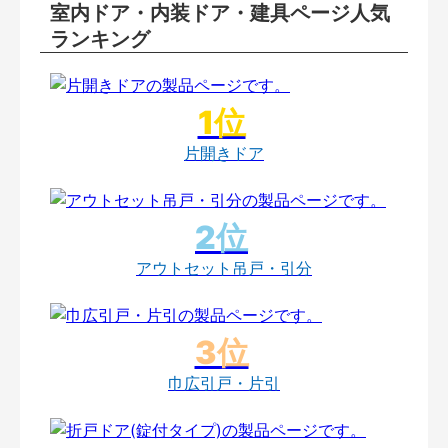
室内ドア・内装ドア・建具ページ人気
ランキング
片開きドア
アウトセット吊戸・引分
巾広引戸・片引