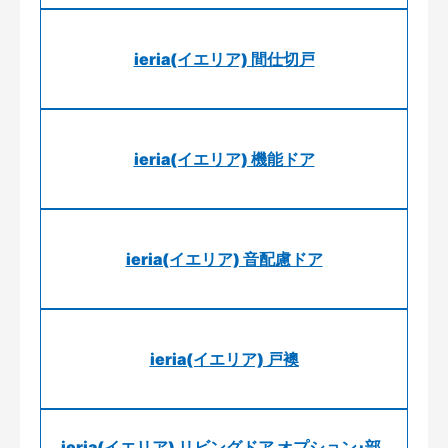
ieria(イエリア) 間仕切戸
ieria(イエリア) 機能ドア
ieria(イエリア) 音配慮ドア
ieria(イエリア) 戸襖
ieria(イエリア) リビングドア オプション･部