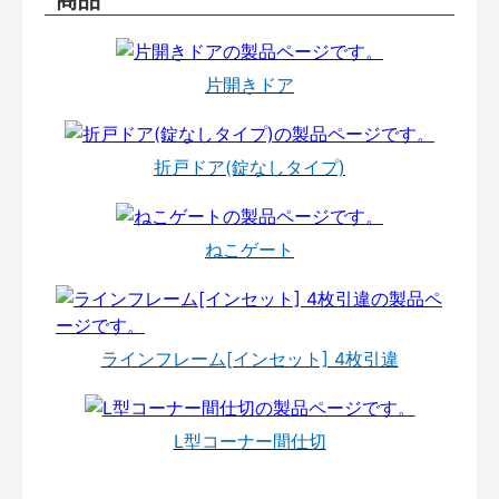
片開きドア
折戸ドア(錠なしタイプ)
ねこゲート
ラインフレーム[インセット] 4枚引違
L型コーナー間仕切