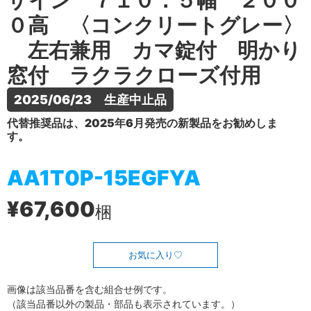
ザイン ７１０．５幅 ２００
０高 〈コンクリートグレー〉
左右兼用 カマ錠付 明かり
窓付 ラクラクローズ付用
2025/06/23　生産中止品
代替推奨品は、2025年6月発売の新製品をお勧めしま
す。
AA1T0P-15EGFYA
¥67,600
梱
お気に入り
画像は該当品番を含む組合せ例です。
（該当品番以外の製品・部品も表示されています。）