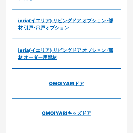
ieria(イエリア) リビングドア オプション･部
材 引戸･吊戸オプション
ieria(イエリア) リビングドア オプション･部
材 オーダー用部材
OMOIYARIドア
OMOIYARIキッズドア