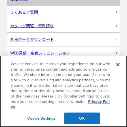
よくあるご質問
カタログ閲覧・資料請求
各種データダウンロード
WEB見積・各種シミュレーション
We use cookies to improve your experience on our web
交換用部品の購入
site, to personalize content and ads and to analyze our
traffic. We share information about your use of our web
修理・点検
site with our advertising and analytics partners, who ma
y combine it with other information that you have provi
ded to them or that they have collected from your use
お問い合わせ
of their services. Please click [Cookie Settings] to custo
mize your cookie settings on our website.
Privacy Poli
ログイン
cy
Cookie Settings
OK
建築・設計関係者様向けサイト