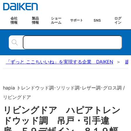
会社
製品
ショー
ログ
SNS
サポート
情報
情報
ルーム
イン
「ずっと ここちいいね」を実現する企業 DAIKEN
建
hapia トレンドウッド調･ソリッド調･レザー調･グロス調 /
リビングドア
リビングドア ハピアトレン
ドウッド調 吊戸・引手違