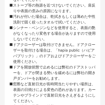
■ストーブ等の熱源を近づけないでください。扉反
りや表面の歪みの原因になります。
■汚れが付いた場合は、乾拭きもしくは薄めた中性
洗剤で固く絞ったタオルで拭いてください。
■シンナー・ベンジンなどを使用すると、表面の艶
がなくなったり変色する場合がありますので使用
しないでください。
■ドアクローザーは取付けできません。ドアクロー
ザーを取付ける場合は、「hapia public（ハピア
パブリック）」のドアおよびドアクローザーをご
使用ください。
■ドアを開放状態で止めるには弊社のドアストッパ
ーを、ドアが閉まる勢いを緩めるには弊社の開き
戸ダンパーをお勧めします。
■窓際など直射日光が長時間当たりやすい場所は、
表面の日焼けによる変色の恐れがあります。カー
テンやブラインドで直射日光をさえぎるようにし
てください。