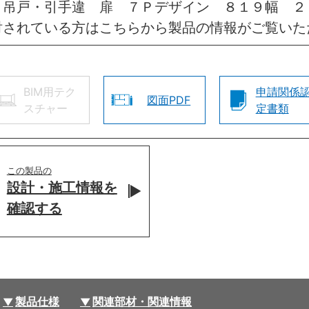
 吊戸・引手違 扉 ７Ｐデザイン ８１９幅 ２
討されている方はこちらから製品の情報がご覧いた
BIM用テク
申請関係
図面PDF
スチャー
定書類
この製品の
設計・施工情報を
確認する
製品仕様
関連部材・関連情報