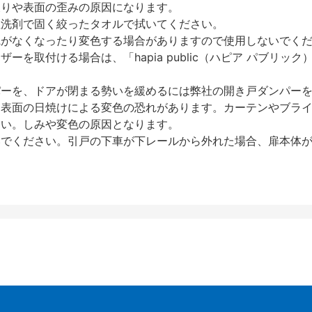
反りや表面の歪みの原因になります。
性洗剤で固く絞ったタオルで拭いてください。
艶がなくなったり変色する場合がありますので使用しないでく
を取付ける場合は、「hapia public（ハピア パブリ
パーを、ドアが閉まる勢いを緩めるには弊社の開き戸ダンパー
、表面の日焼けによる変色の恐れがあります。カーテンやブラ
さい。しみや変色の原因となります。
いでください。引戸の下車が下レールから外れた場合、扉本体