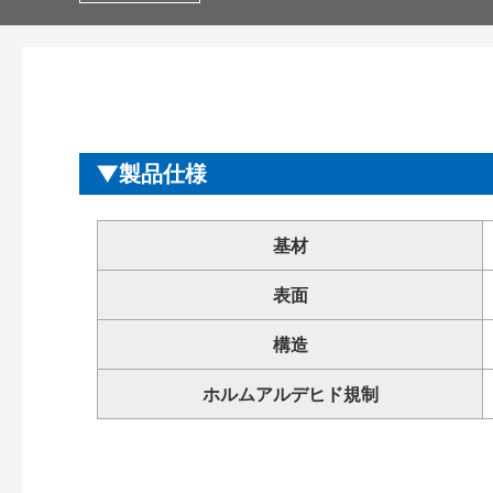
製品仕様
基材
表面
構造
ホルムアルデヒド規制