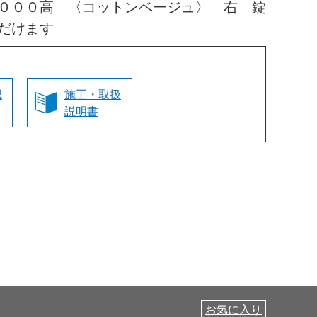
０００高 〈コットンベージュ〉 右 錠
だけます
認
施工・取扱
説明書
お気に入り