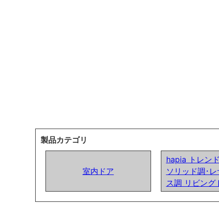
製品カテゴリ
hapia トレ
室内ドア
ソリッド調･レ
ス調 リビング