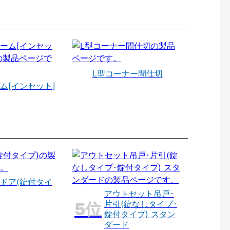
L型コーナー間仕切
ム[インセット]
ドア(錠付タイ
アウトセット吊戸･
片引(錠なしタイプ･
錠付タイプ) スタン
ダード