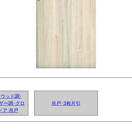
ンドウッド調･
ザー調･グロ
吊戸･3枚片引
ドア 吊戸