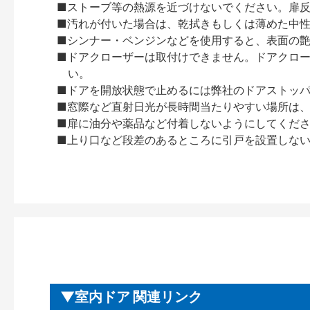
■ストーブ等の熱源を近づけないでください。扉
■汚れが付いた場合は、乾拭きもしくは薄めた中
■シンナー・ベンジンなどを使用すると、表面の
■ドアクローザーは取付けできません。ドアクローザー
い。
■ドアを開放状態で止めるには弊社のドアストッ
■窓際など直射日光が長時間当たりやすい場所は
■扉に油分や薬品など付着しないようにしてくだ
■上り口など段差のあるところに引戸を設置しな
室内ドア 関連リンク