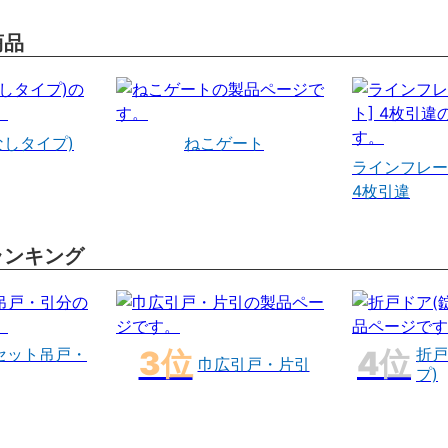
商品
なしタイプ)
ねこゲート
ラインフレー
4枚引違
ランキング
セット吊戸・
折戸
巾広引戸・片引
プ)