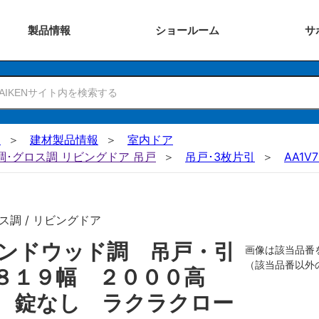
製品
情報
ショー
ルーム
サ
N
建材製品情報
室内ドア
ー調･グロス調 リビングドア 吊戸
吊戸･3枚片引
AA1V7
ス調 / リビングドア
ンドウッド調 吊戸・引
画像は該当品番
（該当品番以外
 ８１９幅 ２０００高
 錠なし ラクラクロー