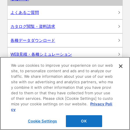
よくあるご質問
カタログ閲覧・資料請求
各種データダウンロード
WEB見積・各種シミュレーション
We use cookies to improve your experience on our web
交換用部品の購入
site, to personalize content and ads and to analyze our
traffic. We share information about your use of our web
修理・点検
site with our advertising and analytics partners, who ma
y combine it with other information that you have provi
ded to them or that they have collected from your use
お問い合わせ
of their services. Please click [Cookie Settings] to custo
mize your cookie settings on our website.
Privacy Poli
ログイン
cy
Cookie Settings
OK
建築・設計関係者様向けサイト