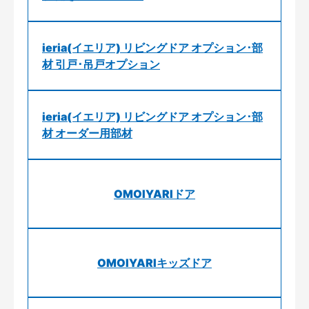
ieria(イエリア) リビングドア オプション･部
材 引戸･吊戸オプション
ieria(イエリア) リビングドア オプション･部
材 オーダー用部材
OMOIYARIドア
OMOIYARIキッズドア