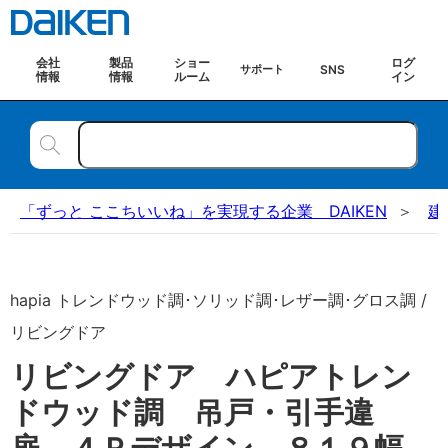
会社
製品
ショー
ログ
SNS
サポート
情報
情報
ルーム
イン
「ずっと ここちいいね」を実現する企業 DAIKEN
建
hapia トレンドウッド調･ソリッド調･レザー調･グロス調 /
リビングドア
リビングドア ハピアトレン
ドウッド調 吊戸・引手違