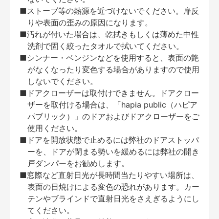
■ストーブ等の熱源を近づけないでください。扉反
りや表面の歪みの原因になります。
■汚れが付いた場合は、乾拭きもしくは薄めた中性
洗剤で固く絞ったタオルで拭いてください。
■シンナー・ベンジンなどを使用すると、表面の艶
がなくなったり変色する場合がありますので使用
しないでください。
■ドアクローザーは取付けできません。ドアクロー
ザーを取付ける場合は、「hapia public（ハピア
パブリック）」のドアおよびドアクローザーをご
使用ください。
■ドアを開放状態で止めるには弊社のドアストッパ
ーを、ドアが閉まる勢いを緩めるには弊社の開き
戸ダンパーをお勧めします。
■窓際など直射日光が長時間当たりやすい場所は、
表面の日焼けによる変色の恐れがあります。カー
テンやブラインドで直射日光をさえぎるようにし
てください。