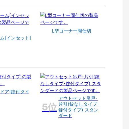
L型コーナー間仕切
ム[インセット]
ドア(錠付タイ
アウトセット吊戸･
片引(錠なしタイプ･
錠付タイプ) スタン
ダード