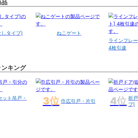
商品
なしタイプ)
ねこゲート
ラインフレー
4枚引違
ランキング
セット吊戸・
折戸
巾広引戸・片引
プ)