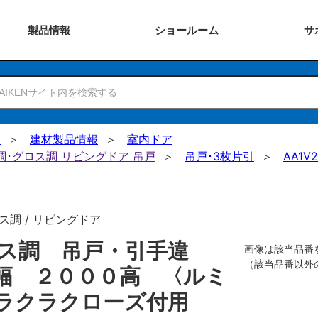
製品
情報
ショー
ルーム
サ
N
建材製品情報
室内ドア
ー調･グロス調 リビングドア 吊戸
吊戸･3枚片引
AA1V2
ス調 / リビングドア
ロス調 吊戸・引手違
画像は該当品番
（該当品番以外
幅 ２０００高 〈ルミ
ラクラクローズ付用