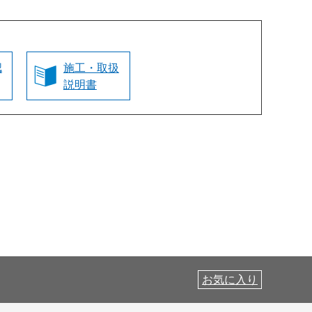
認
施工・取扱
説明書
お気に入り