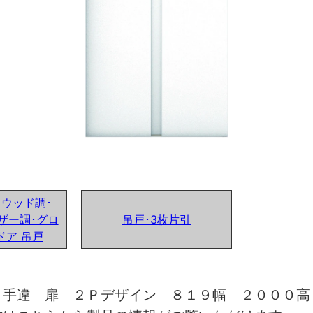
ンドウッド調･
ザー調･グロ
吊戸･3枚片引
ドア 吊戸
引手違 扉 ２Ｐデザイン ８１９幅 ２０００高