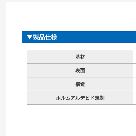
製品仕様
基材
表面
構造
ホルムアルデヒド規制