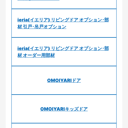
ieria(イエリア) リビングドア オプション･部
材 引戸･吊戸オプション
ieria(イエリア) リビングドア オプション･部
材 オーダー用部材
OMOIYARIドア
OMOIYARIキッズドア