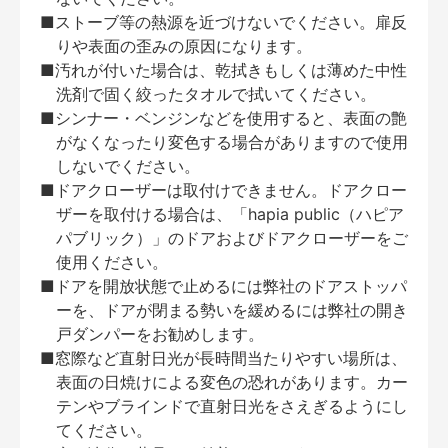
■ストーブ等の熱源を近づけないでください。扉反
りや表面の歪みの原因になります。
■汚れが付いた場合は、乾拭きもしくは薄めた中性
洗剤で固く絞ったタオルで拭いてください。
■シンナー・ベンジンなどを使用すると、表面の艶
がなくなったり変色する場合がありますので使用
しないでください。
■ドアクローザーは取付けできません。ドアクロー
ザーを取付ける場合は、「hapia public（ハピア
パブリック）」のドアおよびドアクローザーをご
使用ください。
■ドアを開放状態で止めるには弊社のドアストッパ
ーを、ドアが閉まる勢いを緩めるには弊社の開き
戸ダンパーをお勧めします。
■窓際など直射日光が長時間当たりやすい場所は、
表面の日焼けによる変色の恐れがあります。カー
テンやブラインドで直射日光をさえぎるようにし
てください。