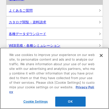
よくあるご質問
カタログ閲覧・資料請求
各種データダウンロード
WEB見積・各種シミュレーション
We use cookies to improve your experience on our web
交換用部品の購入
site, to personalize content and ads and to analyze our
traffic. We share information about your use of our web
修理・点検
site with our advertising and analytics partners, who ma
y combine it with other information that you have provi
ded to them or that they have collected from your use
お問い合わせ
of their services. Please click [Cookie Settings] to custo
mize your cookie settings on our website.
Privacy Poli
ログイン
cy
Cookie Settings
OK
建築・設計関係者様向けサイト