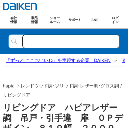
会社
製品
ショー
ログ
SNS
サポート
情報
情報
ルーム
イン
「ずっと ここちいいね」を実現する企業 DAIKEN
建
hapia トレンドウッド調･ソリッド調･レザー調･グロス調 /
リビングドア
リビングドア ハピアレザー
調 吊戸・引手違 扉 ０Ｐデ