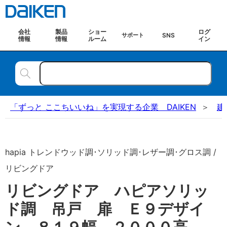
会社
製品
ショー
ログ
SNS
サポート
情報
情報
ルーム
イン
「ずっと ここちいいね」を実現する企業 DAIKEN
建
hapia トレンドウッド調･ソリッド調･レザー調･グロス調 /
リビングドア
リビングドア ハピアソリッ
ド調 吊戸 扉 Ｅ９デザイ