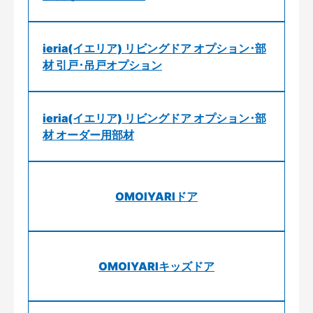
ieria(イエリア) リビングドア オプション･部
材 引戸･吊戸オプション
ieria(イエリア) リビングドア オプション･部
材 オーダー用部材
OMOIYARIドア
OMOIYARIキッズドア