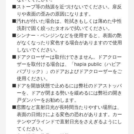
■ストーブ等の熱源を近づけないでください。扉反
りや表面の歪みの原因になります。
■汚れが付いた場合は、乾拭きもしくは薄めた中性
洗剤で固く絞ったタオルで拭いてください。
■シンナー・ベンジンなどを使用すると、表面の艶
がなくなったり変色する場合がありますので使用
しないでください。
■ドアクローザーは取付けできません。ドアクロー
ザーを取付ける場合は、「hapia public（ハピア
パブリック）」のドアおよびドアクローザーをご
使用ください。
■ドアを開放状態で止めるには弊社のドアストッパ
ーを、ドアが閉まる勢いを緩めるには弊社の開き
戸ダンパーをお勧めします。
■窓際など直射日光が長時間当たりやすい場所は、
表面の日焼けによる変色の恐れがあります。カー
テンやブラインドで直射日光をさえぎるようにし
てください。