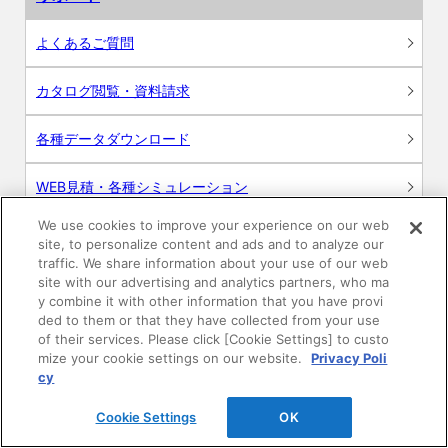
よくあるご質問
カタログ閲覧・資料請求
各種データダウンロード
WEB見積・各種シミュレーション
We use cookies to improve your experience on our web
交換用部品の購入
site, to personalize content and ads and to analyze our
traffic. We share information about your use of our web
修理・点検
site with our advertising and analytics partners, who ma
y combine it with other information that you have provi
ded to them or that they have collected from your use
お問い合わせ
of their services. Please click [Cookie Settings] to custo
mize your cookie settings on our website.
Privacy Poli
ログイン
cy
Cookie Settings
OK
建築・設計関係者様向けサイト