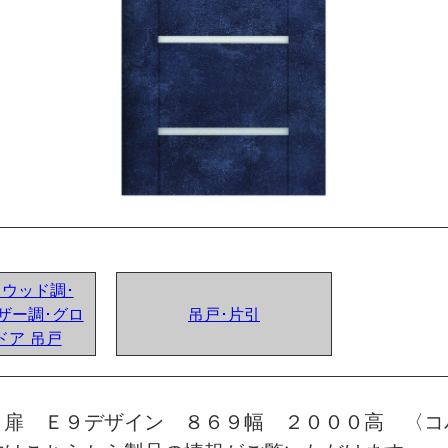
ンドウッド調･
ザー調･グロ
吊戸･片引
ドア 吊戸
 扉 Ｅ９デザイン ８６９幅 ２０００高 〈コ