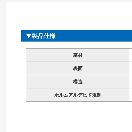
製品仕様
基材
表面
構造
ホルムアルデヒド規制