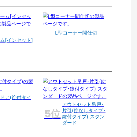
L型コーナー間仕切
ム[インセット]
ドア(錠付タイ
アウトセット吊戸･
片引(錠なしタイプ･
錠付タイプ) スタン
ダード