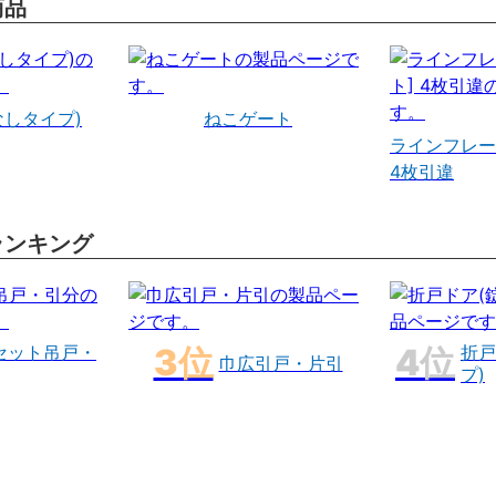
商品
なしタイプ)
ねこゲート
ラインフレー
4枚引違
ランキング
セット吊戸・
折戸
巾広引戸・片引
プ)