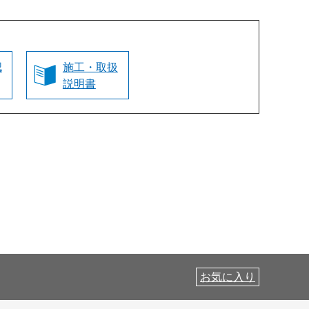
認
施工・取扱
説明書
お気に入り