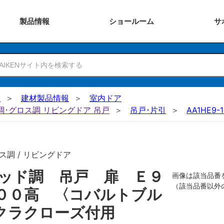
製品
情報
ショー
ルーム
サ
N
建材製品情報
室内ドア
ー調･グロス調 リビングドア 吊戸
吊戸･片引
AA1HE9-
ス調 / リビングドア
ッド調 吊戸 扉 Ｅ９
画像は該当品番
（該当品番以外
００高 〈コバルトブル
クラクローズ付用