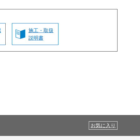
認
施工・取扱
説明書
お気に入り