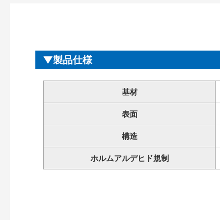
製品仕様
基材
表面
構造
ホルムアルデヒド規制