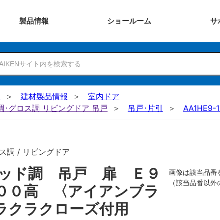
製品
情報
ショー
ルーム
サ
N
建材製品情報
室内ドア
ー調･グロス調 リビングドア 吊戸
吊戸･片引
AA1HE9-
ス調 / リビングドア
ッド調 吊戸 扉 Ｅ９
画像は該当品番
（該当品番以外
００高 〈アイアンブラ
ラクラクローズ付用