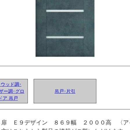
ンドウッド調･
ザー調･グロ
吊戸･片引
ドア 吊戸
 扉 Ｅ９デザイン ８６９幅 ２０００高 〈ア