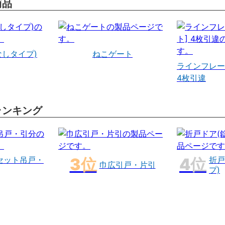
商品
なしタイプ)
ねこゲート
ラインフレー
4枚引違
ランキング
セット吊戸・
折戸
巾広引戸・片引
プ)