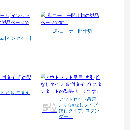
L型コーナー間仕切
ム[インセット]
ドア(錠付タイ
アウトセット吊戸･
片引(錠なしタイプ･
錠付タイプ) スタン
ダード