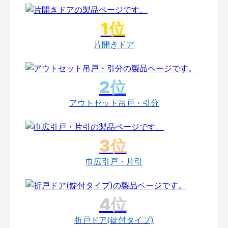
片開きドア
アウトセット吊戸・引分
巾広引戸・片引
折戸ドア(錠付タイプ)