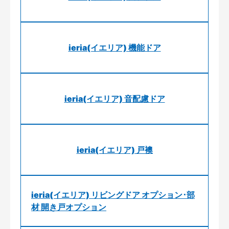
ieria(イエリア) 機能ドア
ieria(イエリア) 音配慮ドア
ieria(イエリア) 戸襖
ieria(イエリア) リビングドア オプション･部
材 開き戸オプション