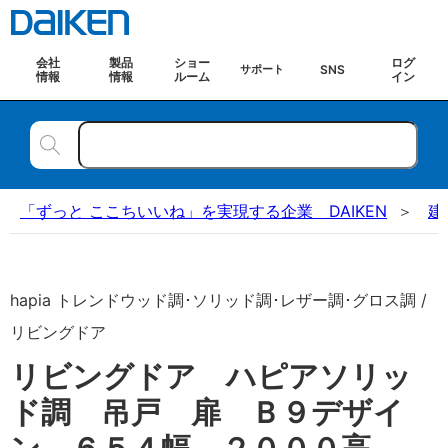
会社
製品
ショー
ログ
SNS
サポート
情報
情報
ルーム
イン
「ずっと ここちいいね」を実現する企業 DAIKEN
建
hapia トレンドウッド調･ソリッド調･レザー調･グロス調 /
リビングドア
リビングドア ハピアソリッ
ド調 吊戸 扉 Ｂ９デザイ