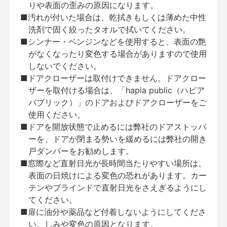
りや表面の歪みの原因になります。
■汚れが付いた場合は、乾拭きもしくは薄めた中性
洗剤で固く絞ったタオルで拭いてください。
■シンナー・ベンジンなどを使用すると、表面の艶
がなくなったり変色する場合がありますので使用
しないでください。
■ドアクローザーは取付けできません。ドアクロー
ザーを取付ける場合は、「hapia public（ハピア
パブリック）」のドアおよびドアクローザーをご
使用ください。
■ドアを開放状態で止めるには弊社のドアストッパ
ーを、ドアが閉まる勢いを緩めるには弊社の開き
戸ダンパーをお勧めします。
■窓際など直射日光が長時間当たりやすい場所は、
表面の日焼けによる変色の恐れがあります。カー
テンやブラインドで直射日光をさえぎるようにし
てください。
■扉に油分や薬品など付着しないようにしてくださ
い。しみや変色の原因となります。