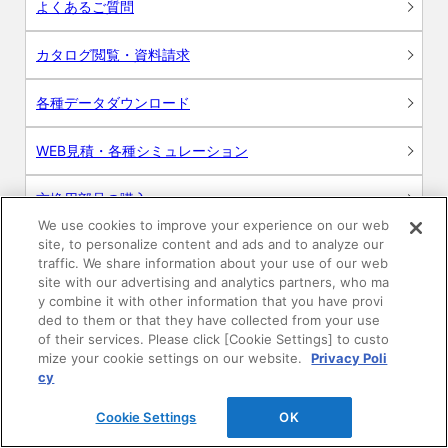
よくあるご質問
カタログ閲覧・資料請求
各種データダウンロード
WEB見積・各種シミュレーション
交換用部品の購入
We use cookies to improve your experience on our web
site, to personalize content and ads and to analyze our
修理・点検
traffic. We share information about your use of our web
site with our advertising and analytics partners, who ma
お問い合わせ
y combine it with other information that you have provi
ded to them or that they have collected from your use
ログイン
of their services. Please click [Cookie Settings] to custo
mize your cookie settings on our website.
Privacy Poli
cy
建築・設計関係者様向けサイト
Cookie Settings
OK
ユーザー登録サービス