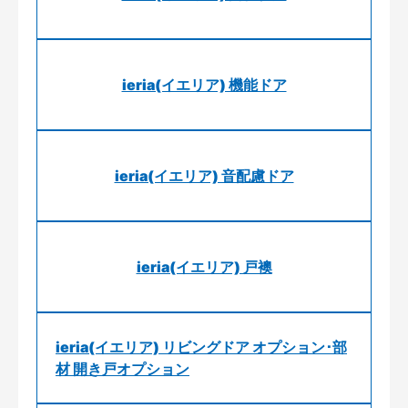
ieria(イエリア) 機能ドア
ieria(イエリア) 音配慮ドア
ieria(イエリア) 戸襖
ieria(イエリア) リビングドア オプション･部
材 開き戸オプション