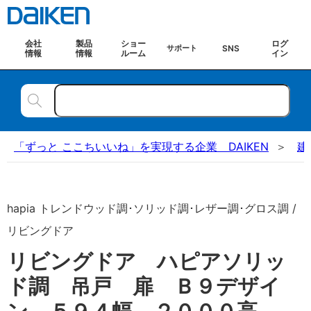
会社
製品
ショー
ログ
SNS
サポート
情報
情報
ルーム
イン
「ずっと ここちいいね」を実現する企業 DAIKEN
建
hapia トレンドウッド調･ソリッド調･レザー調･グロス調 /
リビングドア
リビングドア ハピアソリッ
ド調 吊戸 扉 Ｂ９デザイ