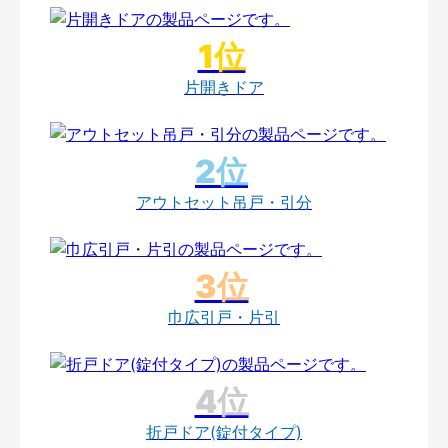
片開きドア
アウトセット吊戸・引分
巾広引戸・片引
折戸ドア(錠付タイプ)