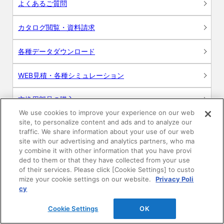
よくあるご質問
カタログ閲覧・資料請求
各種データダウンロード
WEB見積・各種シミュレーション
交換用部品の購入
We use cookies to improve your experience on our web
site, to personalize content and ads and to analyze our
修理・点検
traffic. We share information about your use of our web
site with our advertising and analytics partners, who ma
お問い合わせ
y combine it with other information that you have provi
ded to them or that they have collected from your use
ログイン
of their services. Please click [Cookie Settings] to custo
mize your cookie settings on our website.
Privacy Poli
cy
建築・設計関係者様向けサイト
Cookie Settings
OK
ユーザー登録サービス