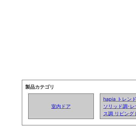
製品カテゴリ
hapia トレ
室内ドア
ソリッド調･レ
ス調 リビング