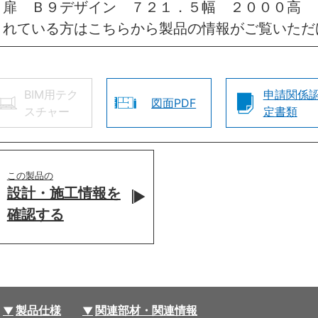
 扉 Ｂ９デザイン ７２１．５幅 ２０００高 
されている方はこちらから製品の情報がご覧いただ
BIM用テク
申請関係
図面PDF
スチャー
定書類
この製品の
設計・施工情報を
確認する
製品仕様
関連部材・関連情報