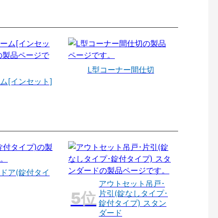
L型コーナー間仕切
ム[インセット]
ドア(錠付タイ
アウトセット吊戸･
片引(錠なしタイプ･
錠付タイプ) スタン
ダード