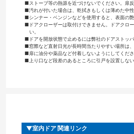
■ストーブ等の熱源を近づけないでください。扉
■汚れが付いた場合は、乾拭きもしくは薄めた中
■シンナー・ベンジンなどを使用すると、表面の
■ドアクローザーは取付けできません。ドアクローザー
い。
■ドアを開放状態で止めるには弊社のドアストッ
■窓際など直射日光が長時間当たりやすい場所は
■扉に油分や薬品など付着しないようにしてくだ
■上り口など段差のあるところに引戸を設置しな
室内ドア 関連リンク