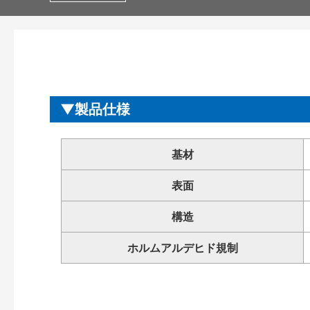
製品仕様
基材
表面
構造
ホルムアルデヒド規制