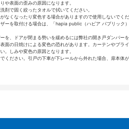
反りや表面の歪みの原因になります。
性洗剤で固く絞ったタオルで拭いてください。
艶がなくなったり変色する場合がありますので使用しないでく
を取付ける場合は、「hapia public（ハピア パブリ
パーを、ドアが閉まる勢いを緩めるには弊社の開き戸ダンパー
、表面の日焼けによる変色の恐れがあります。カーテンやブラ
さい。しみや変色の原因となります。
いでください。引戸の下車が下レールから外れた場合、扉本体