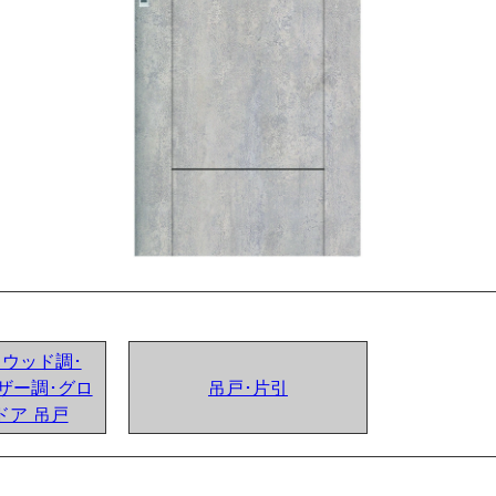
ンドウッド調･
ザー調･グロ
吊戸･片引
ドア 吊戸