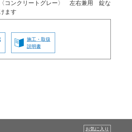
〈コンクリートグレー〉 左右兼用 錠な
けます
認
施工・取扱
説明書
お気に入り