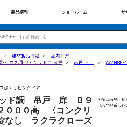
製品
情報
ショー
ルーム
サ
N
建材製品情報
室内ドア
ー調･グロス調 リビングドア 吊戸
吊戸･片引
AA1HB9-
ス調 / リビングドア
ッド調 吊戸 扉 Ｂ９
画像は該当品番
（該当品番以外
２０００高 〈コンクリ
錠なし ラクラクローズ