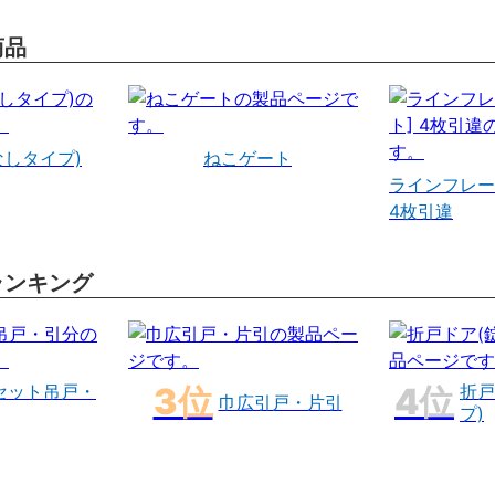
商品
なしタイプ)
ねこゲート
ラインフレー
4枚引違
ランキング
セット吊戸・
折戸
巾広引戸・片引
プ)