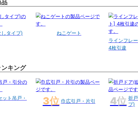
商品
なしタイプ)
ねこゲート
ラインフレー
4枚引違
ランキング
セット吊戸・
折戸
巾広引戸・片引
プ)