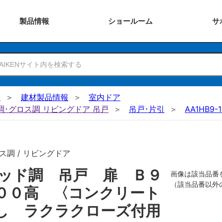
製品
情報
ショー
ルーム
サ
N
建材製品情報
室内ドア
ー調･グロス調 リビングドア 吊戸
吊戸･片引
AA1HB9-
ス調 / リビングドア
ッド調 吊戸 扉 Ｂ９
画像は該当品番
（該当品番以外
００高 〈コンクリート
し ラクラクローズ付用