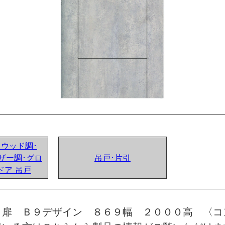
ンドウッド調･
ザー調･グロ
吊戸･片引
ドア 吊戸
 扉 Ｂ９デザイン ８６９幅 ２０００高 〈