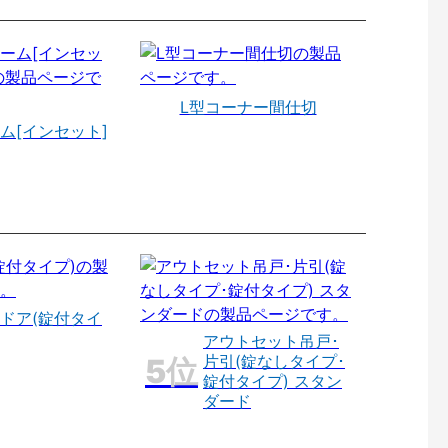
L型コーナー間仕切
ム[インセット]
ドア(錠付タイ
アウトセット吊戸･
片引(錠なしタイプ･
錠付タイプ) スタン
ダード