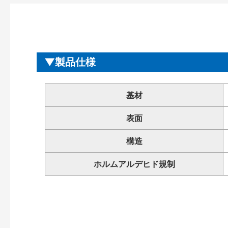
製品仕様
基材
表面
構造
ホルムアルデヒド規制