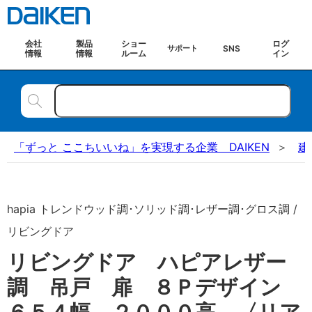
会社
製品
ショー
ログ
SNS
サポート
情報
情報
ルーム
イン
「ずっと ここちいいね」を実現する企業 DAIKEN
建
hapia トレンドウッド調･ソリッド調･レザー調･グロス調 /
リビングドア
リビングドア ハピアレザー
調 吊戸 扉 ８Ｐデザイン