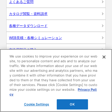
よくあるご質問
カタログ閲覧・資料請求
各種データダウンロード
WEB見積・各種シミュレーション
交換用部品の購入
We use cookies to improve your experience on our web
site, to personalize content and ads and to analyze our
修理・点検
traffic. We share information about your use of our web
site with our advertising and analytics partners, who ma
お問い合わせ
y combine it with other information that you have provi
ded to them or that they have collected from your use
ログイン
of their services. Please click [Cookie Settings] to custo
mize your cookie settings on our website.
Privacy Poli
cy
建築・設計関係者様向けサイト
Cookie Settings
OK
ユーザー登録サービス