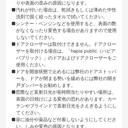
りや表面の歪みの原因になります。
■汚れが付いた場合は、乾拭きもしくは薄めた中性
洗剤で固く絞ったタオルで拭いてください。
■シンナー・ベンジンなどを使用すると、表面の艶
がなくなったり変色する場合がありますので使用
しないでください。
■ドアクローザーは取付けできません。ドアクロー
ザーを取付ける場合は、「hapia public（ハピア
パブリック）」のドアおよびドアクローザーをご
使用ください。
■ドアを開放状態で止めるには弊社のドアストッパ
ーを、ドアが閉まる勢いを緩めるには弊社の開き
戸ダンパーをお勧めします。
■窓際など直射日光が長時間当たりやすい場所は、
表面の日焼けによる変色の恐れがあります。カー
テンやブラインドで直射日光をさえぎるようにし
てください。
■扉に油分や薬品など付着しないようにしてくださ
い。しみや変色の原因となります。