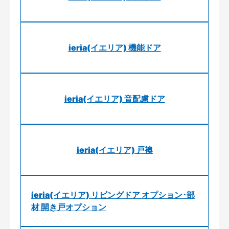
ieria(イエリア) 機能ドア
ieria(イエリア) 音配慮ドア
ieria(イエリア) 戸襖
ieria(イエリア) リビングドア オプション･部
材 開き戸オプション