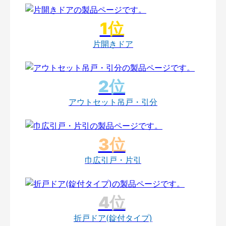
片開きドア
アウトセット吊戸・引分
巾広引戸・片引
折戸ドア(錠付タイプ)