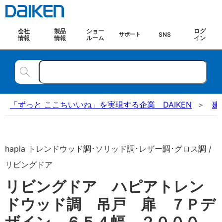
会社
製品
ショー
ログ
SNS
サポート
情報
情報
ルーム
イン
「ずっと ここちいいね」を実現する企業 DAIKEN
建
hapia トレンドウッド調･ソリッド調･レザー調･グロス調 /
リビングドア
リビングドア ハピアトレン
ドウッド調 吊戸 扉 ７Ｐデ