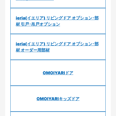
ieria(イエリア) リビングドア オプション･部
材 引戸･吊戸オプション
ieria(イエリア) リビングドア オプション･部
材 オーダー用部材
OMOIYARIドア
OMOIYARIキッズドア