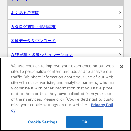
よくあるご質問
カタログ閲覧・資料請求
各種データダウンロード
WEB見積・各種シミュレーション
We use cookies to improve your experience on our web
交換用部品の購入
site, to personalize content and ads and to analyze our
traffic. We share information about your use of our web
修理・点検
site with our advertising and analytics partners, who ma
y combine it with other information that you have provi
ded to them or that they have collected from your use
お問い合わせ
of their services. Please click [Cookie Settings] to custo
mize your cookie settings on our website.
Privacy Poli
ログイン
cy
Cookie Settings
OK
建築・設計関係者様向けサイト