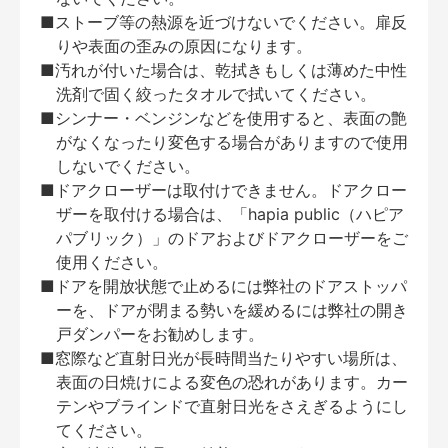
■ストーブ等の熱源を近づけないでください。扉反
りや表面の歪みの原因になります。
■汚れが付いた場合は、乾拭きもしくは薄めた中性
洗剤で固く絞ったタオルで拭いてください。
■シンナー・ベンジンなどを使用すると、表面の艶
がなくなったり変色する場合がありますので使用
しないでください。
■ドアクローザーは取付けできません。ドアクロー
ザーを取付ける場合は、「hapia public（ハピア
パブリック）」のドアおよびドアクローザーをご
使用ください。
■ドアを開放状態で止めるには弊社のドアストッパ
ーを、ドアが閉まる勢いを緩めるには弊社の開き
戸ダンパーをお勧めします。
■窓際など直射日光が長時間当たりやすい場所は、
表面の日焼けによる変色の恐れがあります。カー
テンやブラインドで直射日光をさえぎるようにし
てください。