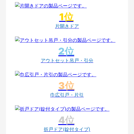
片開きドア
アウトセット吊戸・引分
巾広引戸・片引
折戸ドア(錠付タイプ)