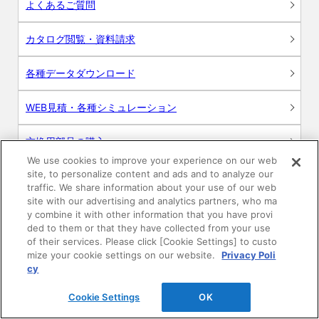
よくあるご質問
カタログ閲覧・資料請求
各種データダウンロード
WEB見積・各種シミュレーション
交換用部品の購入
We use cookies to improve your experience on our web
site, to personalize content and ads and to analyze our
修理・点検
traffic. We share information about your use of our web
site with our advertising and analytics partners, who ma
お問い合わせ
y combine it with other information that you have provi
ded to them or that they have collected from your use
ログイン
of their services. Please click [Cookie Settings] to custo
mize your cookie settings on our website.
Privacy Poli
cy
建築・設計関係者様向けサイト
Cookie Settings
OK
ユーザー登録サービス