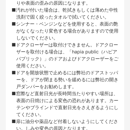
りや表面の歪みの原因になります。
■汚れが付いた場合は、乾拭きもしくは薄めた中性
洗剤で固く絞ったタオルで拭いてください。
■シンナー・ベンジンなどを使用すると、表面の艶
がなくなったり変色する場合がありますので使用
しないでください。
■ドアクローザーは取付けできません。ドアクロー
ザーを取付ける場合は、「hapia public（ハピア
パブリック）」のドアおよびドアクローザーをご
使用ください。
■ドアを開放状態で止めるには弊社のドアストッパ
ーを、ドアが閉まる勢いを緩めるには弊社の開き
戸ダンパーをお勧めします。
■窓際など直射日光が長時間当たりやすい場所は、
表面の日焼けによる変色の恐れがあります。カー
テンやブラインドで直射日光をさえぎるようにし
てください。
■扉に油分や薬品など付着しないようにしてくださ
い。しみや変色の原因となります。