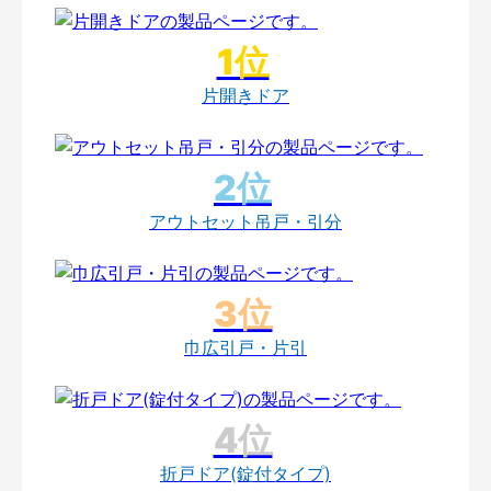
片開きドア
アウトセット吊戸・引分
巾広引戸・片引
折戸ドア(錠付タイプ)