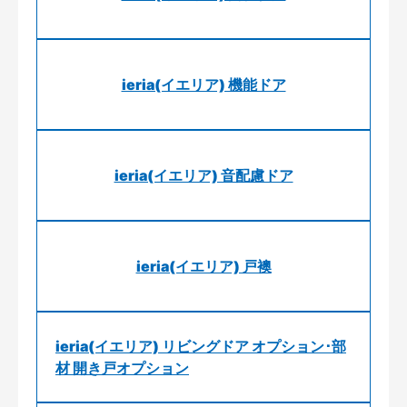
ieria(イエリア) 機能ドア
ieria(イエリア) 音配慮ドア
ieria(イエリア) 戸襖
ieria(イエリア) リビングドア オプション･部
材 開き戸オプション