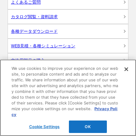
よくあるご質問
カタログ閲覧・資料請求
各種データダウンロード
WEB見積・各種シミュレーション
交換用部品の購入
We use cookies to improve your experience on our web
site, to personalize content and ads and to analyze our
修理・点検
traffic. We share information about your use of our web
site with our advertising and analytics partners, who ma
お問い合わせ
y combine it with other information that you have provi
ded to them or that they have collected from your use
ログイン
of their services. Please click [Cookie Settings] to custo
mize your cookie settings on our website.
Privacy Poli
cy
建築・設計関係者様向けサイト
Cookie Settings
OK
ユーザー登録サービス