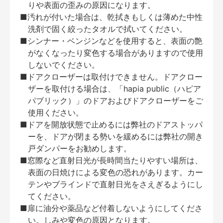
りや表面の歪みの原因になります。
■汚れが付いた場合は、乾拭きもしくは薄めた中性
洗剤で固く絞ったタオルで拭いてください。
■シンナー・ベンジンなどを使用すると、表面の艶
がなくなったり変色する場合がありますので使用
しないでください。
■ドアクローザーは取付けできません。ドアクロー
ザーを取付ける場合は、「hapia public（ハピア
パブリック）」のドアおよびドアクローザーをご
使用ください。
■ドアを開放状態で止めるには弊社のドアストッパ
ーを、ドアが閉まる勢いを緩めるには弊社の開き
戸ダンパーをお勧めします。
■窓際など直射日光が長時間当たりやすい場所は、
表面の日焼けによる変色の恐れがあります。カー
テンやブラインドで直射日光をさえぎるようにし
てください。
■扉に油分や薬品など付着しないようにしてくださ
い。しみや変色の原因となります。