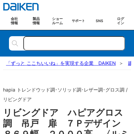
会社
製品
ショー
ログ
SNS
サポート
情報
情報
ルーム
イン
「ずっと ここちいいね」を実現する企業 DAIKEN
建
hapia トレンドウッド調･ソリッド調･レザー調･グロス調 /
リビングドア
リビングドア ハピアグロス
調 吊戸 扉 ７Ｐデザイン