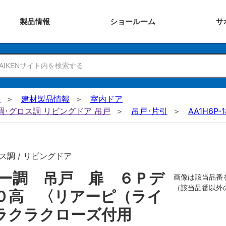
製品
情報
ショー
ルーム
サ
N
建材製品情報
室内ドア
ー調･グロス調 リビングドア 吊戸
吊戸･片引
AA1H6P-1
ス調 / リビングドア
ー調 吊戸 扉 ６Ｐデ
画像は該当品番
（該当品番以外
０高 〈リアーピ（ライ
ラクラクローズ付用