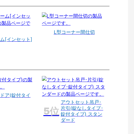
L型コーナー間仕切
ム[インセット]
ドア(錠付タイ
アウトセット吊戸･
片引(錠なしタイプ･
錠付タイプ) スタン
ダード