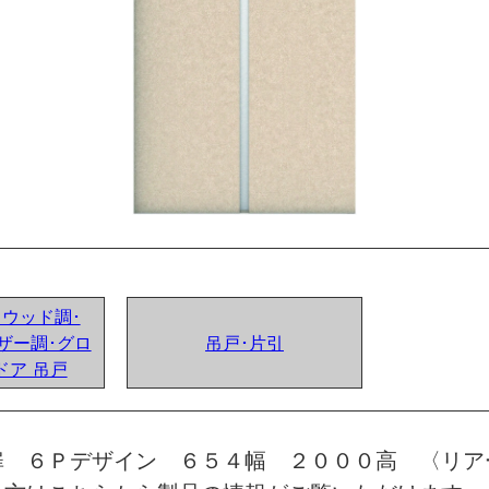
ンドウッド調･
ザー調･グロ
吊戸･片引
ドア 吊戸
扉 ６Ｐデザイン ６５４幅 ２０００高 〈リア