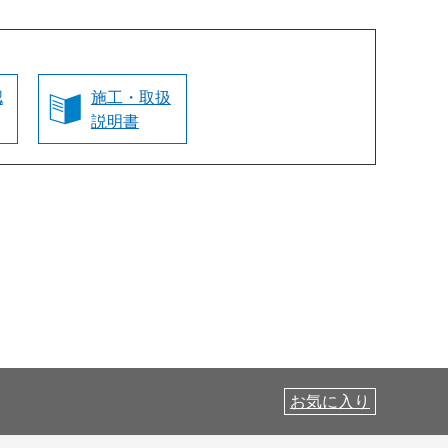
認
施工・取扱
説明書
お気に入り