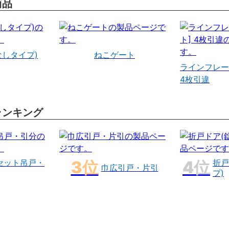
商品
なしタイプ)
ねこゲート
ラインフレー
4枚引違
ランキング
セット吊戸・
折戸
巾広引戸・片引
プ)