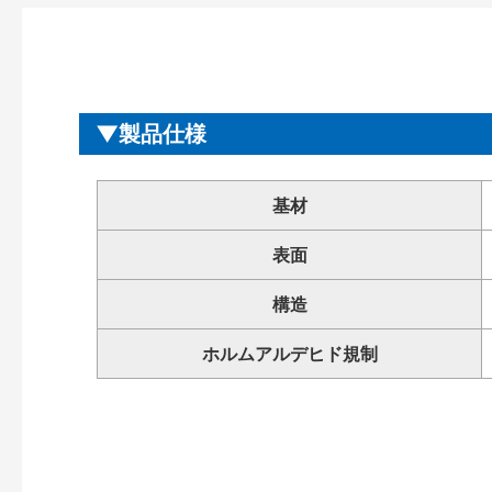
製品仕様
基材
表面
構造
ホルムアルデヒド規制