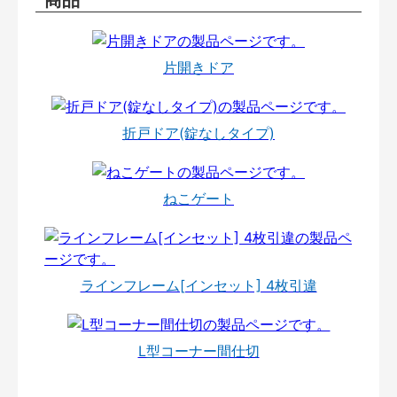
片開きドア
折戸ドア(錠なしタイプ)
ねこゲート
ラインフレーム[インセット] 4枚引違
L型コーナー間仕切