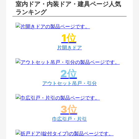
室内ドア・内装ドア・建具ページ人気
ランキング
片開きドア
アウトセット吊戸・引分
巾広引戸・片引