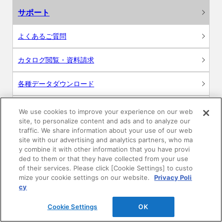
サポート
よくあるご質問
カタログ閲覧・資料請求
各種データダウンロード
WEB見積・各種シミュレーション
We use cookies to improve your experience on our web
site, to personalize content and ads and to analyze our
traffic. We share information about your use of our web
交換用部品の購入
site with our advertising and analytics partners, who ma
y combine it with other information that you have provi
修理・点検
ded to them or that they have collected from your use
of their services. Please click [Cookie Settings] to custo
mize your cookie settings on our website.
Privacy Poli
お問い合わせ
cy
ログイン
Cookie Settings
OK