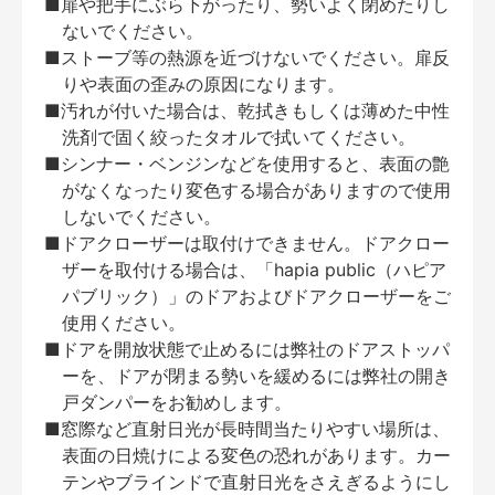
■扉や把手にぶら下がったり、勢いよく閉めたりし
ないでください。
■ストーブ等の熱源を近づけないでください。扉反
りや表面の歪みの原因になります。
■汚れが付いた場合は、乾拭きもしくは薄めた中性
洗剤で固く絞ったタオルで拭いてください。
■シンナー・ベンジンなどを使用すると、表面の艶
がなくなったり変色する場合がありますので使用
しないでください。
■ドアクローザーは取付けできません。ドアクロー
ザーを取付ける場合は、「hapia public（ハピア
パブリック）」のドアおよびドアクローザーをご
使用ください。
■ドアを開放状態で止めるには弊社のドアストッパ
ーを、ドアが閉まる勢いを緩めるには弊社の開き
戸ダンパーをお勧めします。
■窓際など直射日光が長時間当たりやすい場所は、
表面の日焼けによる変色の恐れがあります。カー
テンやブラインドで直射日光をさえぎるようにし