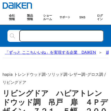
会社
製品
ショー
ログ
SNS
サポート
情報
情報
ルーム
イン
「ずっと ここちいいね」を実現する企業 DAIKEN
建
hapia トレンドウッド調･ソリッド調･レザー調･グロス調 /
リビングドア
リビングドア ハピアトレン
ドウッド調 吊戸 扉 ４Ｐデ