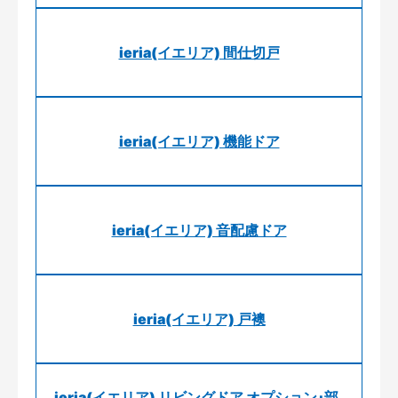
ieria(イエリア) 間仕切戸
ieria(イエリア) 機能ドア
ieria(イエリア) 音配慮ドア
ieria(イエリア) 戸襖
ieria(イエリア) リビングドア オプション･部