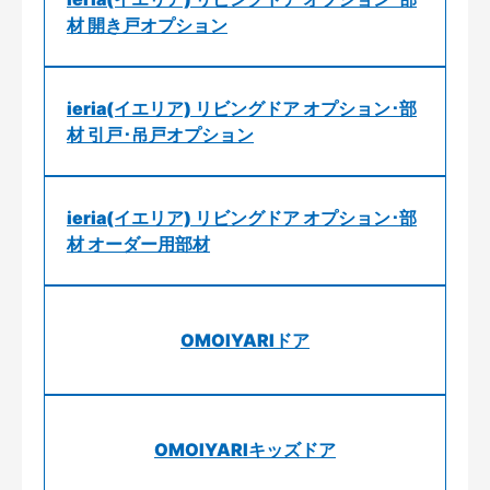
材 開き戸オプション
ieria(イエリア) リビングドア オプション･部
材 引戸･吊戸オプション
ieria(イエリア) リビングドア オプション･部
材 オーダー用部材
OMOIYARIドア
OMOIYARIキッズドア