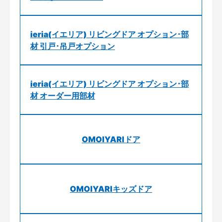
ieria(イエリア) リビングドア オプション･部
材 引戸･吊戸オプション
ieria(イエリア) リビングドア オプション･部
材 オーダー用部材
OMOIYARIドア
OMOIYARIキッズドア