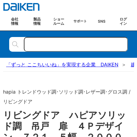
会社
製品
ショー
ログ
SNS
サポート
情報
情報
ルーム
イン
「ずっと ここちいいね」を実現する企業 DAIKEN
建
hapia トレンドウッド調･ソリッド調･レザー調･グロス調 /
リビングドア
リビングドア ハピアソリッ
ド調 吊戸 扉 ４Ｐデザイ