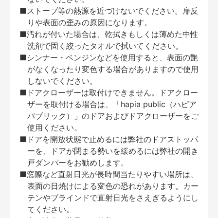
■ストーブ等の熱源を近づけないでください。扉反
りや表面の歪みの原因になります。
■汚れが付いた場合は、乾拭きもしくは薄めた中性
洗剤で固く絞ったタオルで拭いてください。
■シンナー・ベンジンなどを使用すると、表面の艶
がなくなったり変色する場合がありますので使用
しないでください。
■ドアクローザーは取付けできません。ドアクロー
ザーを取付ける場合は、「hapia public（ハピア
パブリック）」のドアおよびドアクローザーをご
使用ください。
■ドアを開放状態で止めるには弊社のドアストッパ
ーを、ドアが閉まる勢いを緩めるには弊社の開き
戸ダンパーをお勧めします。
■窓際など直射日光が長時間当たりやすい場所は、
表面の日焼けによる変色の恐れがあります。カー
テンやブラインドで直射日光をさえぎるようにし
てください。