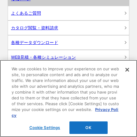
よくあるご質問
カタログ閲覧・資料請求
各種データダウンロード
WEB見積・各種シミュレーション
We use cookies to improve your experience on our web
交換用部品の購入
site, to personalize content and ads and to analyze our
traffic. We share information about your use of our web
修理・点検
site with our advertising and analytics partners, who ma
y combine it with other information that you have provi
ded to them or that they have collected from your use
お問い合わせ
of their services. Please click [Cookie Settings] to custo
mize your cookie settings on our website.
Privacy Poli
ログイン
cy
Cookie Settings
OK
建築・設計関係者様向けサイト