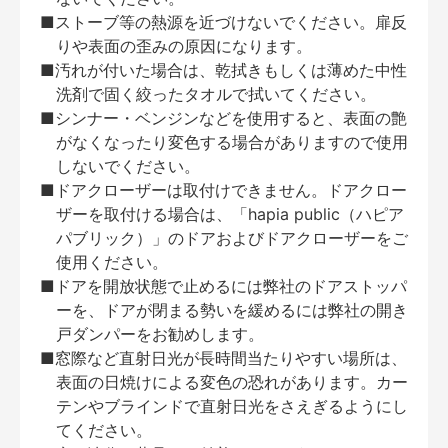
■ストーブ等の熱源を近づけないでください。扉反
りや表面の歪みの原因になります。
■汚れが付いた場合は、乾拭きもしくは薄めた中性
洗剤で固く絞ったタオルで拭いてください。
■シンナー・ベンジンなどを使用すると、表面の艶
がなくなったり変色する場合がありますので使用
しないでください。
■ドアクローザーは取付けできません。ドアクロー
ザーを取付ける場合は、「hapia public（ハピア
パブリック）」のドアおよびドアクローザーをご
使用ください。
■ドアを開放状態で止めるには弊社のドアストッパ
ーを、ドアが閉まる勢いを緩めるには弊社の開き
戸ダンパーをお勧めします。
■窓際など直射日光が長時間当たりやすい場所は、
表面の日焼けによる変色の恐れがあります。カー
テンやブラインドで直射日光をさえぎるようにし
てください。