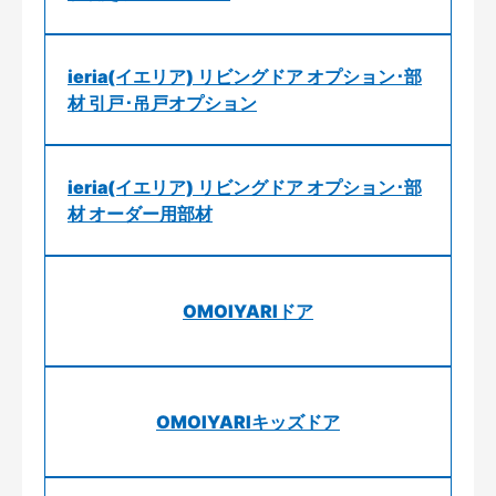
ieria(イエリア) リビングドア オプション･部
材 引戸･吊戸オプション
ieria(イエリア) リビングドア オプション･部
材 オーダー用部材
OMOIYARIドア
OMOIYARIキッズドア