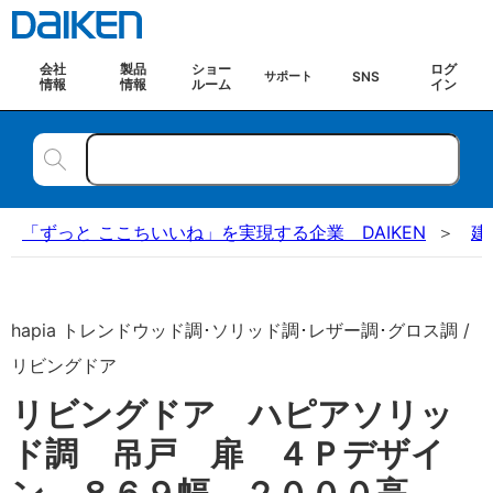
会社
製品
ショー
ログ
SNS
サポート
情報
情報
ルーム
イン
「ずっと ここちいいね」を実現する企業 DAIKEN
建
hapia トレンドウッド調･ソリッド調･レザー調･グロス調 /
リビングドア
リビングドア ハピアソリッ
ド調 吊戸 扉 ４Ｐデザイ