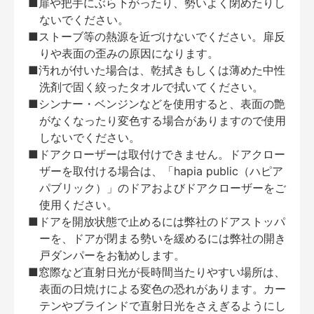
■扉や把手にぶら下がったり、勢いよく閉めたりし
ないでください。
■ストーブ等の熱源を近づけないでください。扉反
りや表面の歪みの原因になります。
■汚れが付いた場合は、乾拭きもしくは薄めた中性
洗剤で固く絞ったタオルで拭いてください。
■シンナー・ベンジンなどを使用すると、表面の艶
がなくなったり変色する場合がありますので使用
しないでください。
■ドアクローザーは取付けできません。ドアクロー
ザーを取付ける場合は、「hapia public（ハピア
パブリック）」のドアおよびドアクローザーをご
使用ください。
■ドアを開放状態で止めるには弊社のドアストッパ
ーを、ドアが閉まる勢いを緩めるには弊社の開き
戸ダンパーをお勧めします。
■窓際など直射日光が長時間当たりやすい場所は、
表面の日焼けによる変色の恐れがあります。カー
テンやブラインドで直射日光をさえぎるようにし