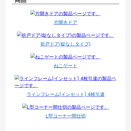
片開きドア
折戸ドア(錠なしタイプ)
ねこゲート
ラインフレーム[インセット] 4枚引違
L型コーナー間仕切