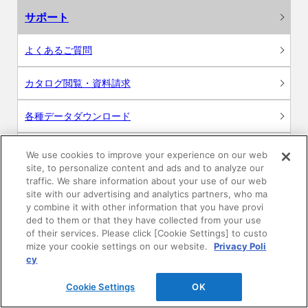
サポート
よくあるご質問
カタログ閲覧・資料請求
各種データダウンロード
WEB見積・各種シミュレーション
We use cookies to improve your experience on our web
site, to personalize content and ads and to analyze our
traffic. We share information about your use of our web
交換用部品の購入
site with our advertising and analytics partners, who ma
y combine it with other information that you have provi
修理・点検
ded to them or that they have collected from your use
of their services. Please click [Cookie Settings] to custo
mize your cookie settings on our website.
Privacy Poli
お問い合わせ
cy
ログイン
Cookie Settings
OK