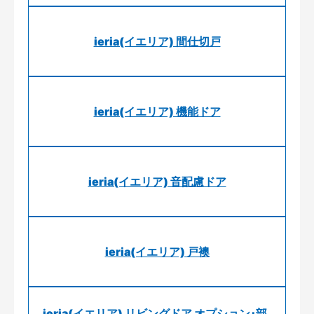
ieria(イエリア) 間仕切戸
ieria(イエリア) 機能ドア
ieria(イエリア) 音配慮ドア
ieria(イエリア) 戸襖
ieria(イエリア) リビングドア オプション･部