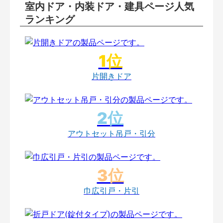
室内ドア・内装ドア・建具ページ人気
ランキング
片開きドア
アウトセット吊戸・引分
巾広引戸・片引