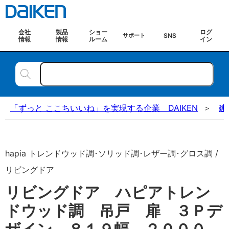
会社
製品
ショー
ログ
SNS
サポート
情報
情報
ルーム
イン
「ずっと ここちいいね」を実現する企業 DAIKEN
建
hapia トレンドウッド調･ソリッド調･レザー調･グロス調 /
リビングドア
リビングドア ハピアトレン
ドウッド調 吊戸 扉 ３Ｐデ