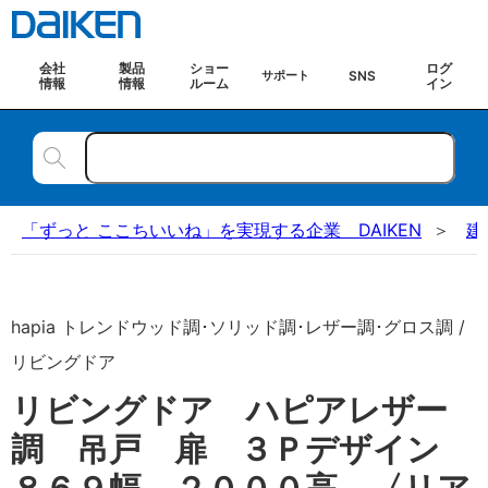
会社
製品
ショー
ログ
SNS
サポート
情報
情報
ルーム
イン
「ずっと ここちいいね」を実現する企業 DAIKEN
建
hapia トレンドウッド調･ソリッド調･レザー調･グロス調 /
リビングドア
リビングドア ハピアレザー
調 吊戸 扉 ３Ｐデザイン