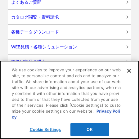
よくあるご質問
カタログ閲覧・資料請求
各種データダウンロード
WEB見積・各種シミュレーション
交換用部品の購入
We use cookies to improve your experience on our web
site, to personalize content and ads and to analyze our
修理・点検
traffic. We share information about your use of our web
site with our advertising and analytics partners, who ma
お問い合わせ
y combine it with other information that you have provi
ded to them or that they have collected from your use
ログイン
of their services. Please click [Cookie Settings] to custo
mize your cookie settings on our website.
Privacy Poli
cy
建築・設計関係者様向けサイト
Cookie Settings
OK
ユーザー登録サービス