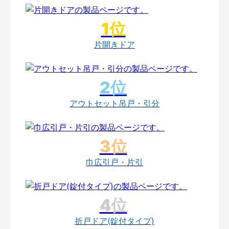
片開きドア
アウトセット吊戸・引分
巾広引戸・片引
折戸ドア(錠付タイプ)