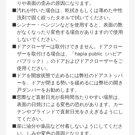
りや表面の歪みの原因になります。
■汚れが付いた場合は、乾拭きもしくは薄めた中性
洗剤で固く絞ったタオルで拭いてください。
■シンナー・ベンジンなどを使用すると、表面の艶
がなくなったり変色する場合がありますので使用
しないでください。
■ドアクローザーは取付けできません。ドアクロー
ザーを取付ける場合は、「hapia public（ハピア
パブリック）」のドアおよびドアクローザーをご
使用ください。
■ドアを開放状態で止めるには弊社のドアストッパ
ーを、ドアが閉まる勢いを緩めるには弊社の開き
戸ダンパーをお勧めします。
■窓際など直射日光が長時間当たりやすい場所は、
表面の日焼けによる変色の恐れがあります。カー
テンやブラインドで直射日光をさえぎるようにし
てください。
■扉に油分や薬品など付着しないようにしてくださ
い。しみや変色の原因となります。