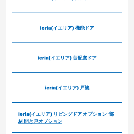
ieria(イエリア) 機能ドア
ieria(イエリア) 音配慮ドア
ieria(イエリア) 戸襖
ieria(イエリア) リビングドア オプション･部
材 開き戸オプション